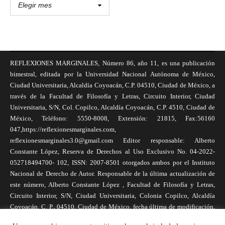
REFLEXIONES MARGINALES, Número 86, año 11, es una publicación
bimestral, editada por la Universidad Nacional Autónoma de México,
Ciudad Universitaria, Alcaldía Coyoacán, C.P. 04510, Ciudad de México, a
través de la Facultad de Filosofía y Letras, Circuito Interior, Ciudad
Universitaria, S/N, Col. Copilco, Alcaldía Coyoacán, C.P. 4510, Ciudad de
México, Teléfono: 5550-8008, Extensión: 21815, Fax:56160
047,https://reflexionesmarginales.com,
reflexionesmarginales3.0@gmail.com Editor responsable: Alberto
Constante López, Reserva de Derechos al Uso Exclusivo No. 04-2022-
052718494700- 102, ISSN: 2007-8501 otorgados ambos por el Instituto
Nacional de Derecho de Autor. Responsable de la última actualización de
este número, Alberto Constante López , Facultad de Filosofía y Letras,
Circuito Interior, S/N, Ciudad Universitaria, Colonia Copilco, Alcaldía
Coyoacán, C. P., 04510, Ciudad de México, fecha última de modificación,
1 de abril de 2025. Las opiniones expresadas por los autores no