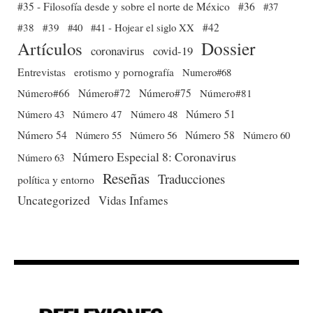
#35 - Filosofía desde y sobre el norte de México
#36
#37
#38
#39
#40
#41 - Hojear el siglo XX
#42
Dossier
Artículos
coronavirus
covid-19
Entrevistas
erotismo y pornografía
Numero#68
Número#66
Número#72
Número#75
Número#81
Número 51
Número 43
Número 47
Número 48
Número 54
Número 56
Número 58
Número 60
Número 55
Número Especial 8: Coronavirus
Número 63
Reseñas
Traducciones
política y entorno
Uncategorized
Vidas Infames