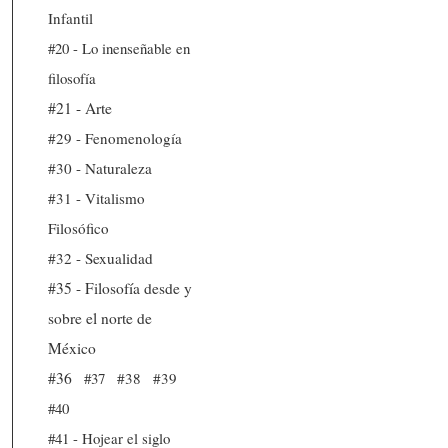
Infantil
#20 - Lo inenseñable en
filosofía
#21 - Arte
#29 - Fenomenología
#30 - Naturaleza
#31 - Vitalismo
Filosófico
#32 - Sexualidad
#35 - Filosofía desde y
sobre el norte de
México
#36
#37
#38
#39
#40
#41 - Hojear el siglo