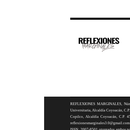
REFLEXIONES MARGINALES, Número 8
Universitaria, Alcaldía Coyoacán, C.P.
Copilco, Alcaldía Coyoacán, C.P. 4
reflexionesmarginales3.0@gmail.com 
ISSN: 2007-8501 otorgados ambos por 