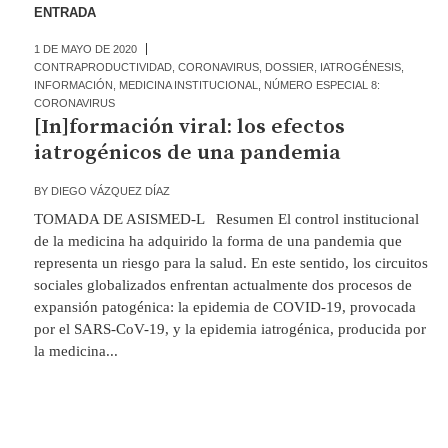
ENTRADA
1 DE MAYO DE 2020
CONTRAPRODUCTIVIDAD
,
CORONAVIRUS
,
DOSSIER
,
IATROGÉNESIS
,
INFORMACIÓN
,
MEDICINA INSTITUCIONAL
,
NÚMERO ESPECIAL 8:
CORONAVIRUS
[In]formación viral: los efectos
iatrogénicos de una pandemia
BY
DIEGO VÁZQUEZ DÍAZ
TOMADA DE ASISMED-L Resumen El control institucional
de la medicina ha adquirido la forma de una pandemia que
representa un riesgo para la salud. En este sentido, los circuitos
sociales globalizados enfrentan actualmente dos procesos de
expansión patogénica: la epidemia de COVID-19, provocada
por el SARS-CoV-19, y la epidemia iatrogénica, producida por
la medicina...