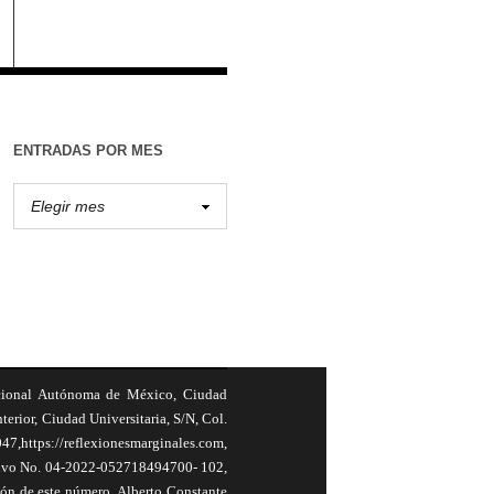
ENTRADAS POR MES
cional Autónoma de México, Ciudad
terior, Ciudad Universitaria, S/N, Col.
,https://reflexionesmarginales.com,
usivo No. 04-2022-052718494700- 102,
ión de este número, Alberto Constante