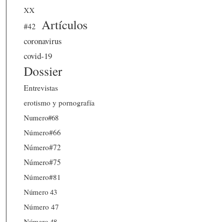
XX
Artículos
#42
coronavirus
covid-19
Dossier
Entrevistas
erotismo y pornografía
Numero#68
Número#66
Número#72
Número#75
Número#81
Número 43
Número 47
Número 48