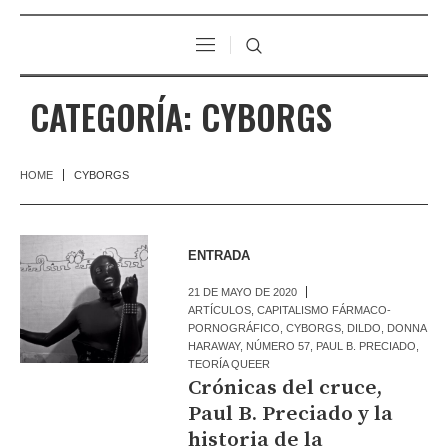
CATEGORÍA:
CYBORGS
HOME
CYBORGS
ENTRADA
21 DE MAYO DE 2020
ARTÍCULOS
,
CAPITALISMO FÁRMACO-
PORNOGRÁFICO
,
CYBORGS
,
DILDO
,
DONNA
HARAWAY
,
NÚMERO 57
,
PAUL B. PRECIADO
,
TEORÍA QUEER
Crónicas del cruce,
Paul B. Preciado y la
historia de la