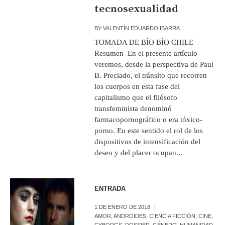
tecnosexualidad
BY
VALENTÍN EDUARDO IBARRA
TOMADA DE BÍO BÍO CHILE
Resumen En el presente artículo
veremos, desde la perspectiva de Paul
B. Preciado, el tránsito que recorren
los cuerpos en esta fase del
capitalismo que el filósofo
transfeminista denominó
farmacopornográfico o era tóxico-
porno. En este sentido el rol de los
dispositivos de intensificación del
deseo y del placer ocupan...
ENTRADA
1 DE ENERO DE 2018
AMOR
,
ANDROIDES
,
CIENCIA FICCIÓN
,
CINE
,
CYBORGS
,
DOSSIER
,
GÉNERO
,
HUMANIDAD
,