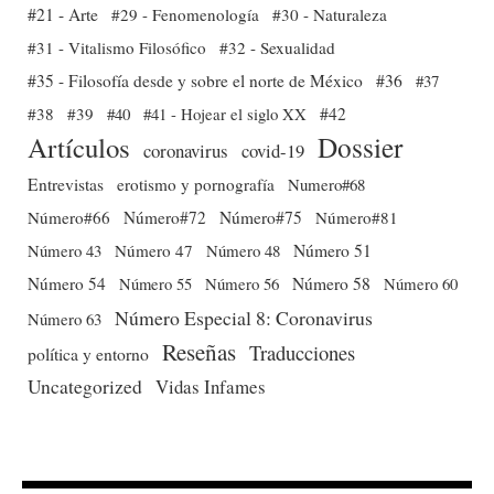
#21 - Arte
#29 - Fenomenología
#30 - Naturaleza
#31 - Vitalismo Filosófico
#32 - Sexualidad
#35 - Filosofía desde y sobre el norte de México
#36
#37
#38
#39
#40
#41 - Hojear el siglo XX
#42
Dossier
Artículos
coronavirus
covid-19
Entrevistas
erotismo y pornografía
Numero#68
Número#66
Número#72
Número#75
Número#81
Número 51
Número 43
Número 47
Número 48
Número 54
Número 56
Número 58
Número 60
Número 55
Número Especial 8: Coronavirus
Número 63
Reseñas
Traducciones
política y entorno
Uncategorized
Vidas Infames