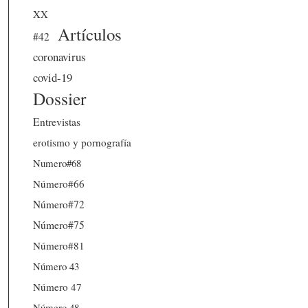
XX
Artículos
#42
coronavirus
covid-19
Dossier
Entrevistas
erotismo y pornografía
Numero#68
Número#66
Número#72
Número#75
Número#81
Número 43
Número 47
Número 48