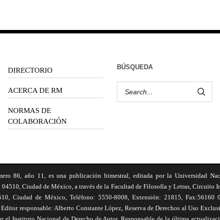
BÚSQUEDA
DIRECTORIO
ACERCA DE RM
NORMAS DE
COLABORACIÓN
6, año 11, es una publicación bimestral, editada por la Universidad Na
 04510, Ciudad de México, a través de la Facultad de Filosofía y Letras, Circuito In
510, Ciudad de México, Teléfono: 5550-8008, Extensión: 21815, Fax:56160 047
Editor responsable: Alberto Constante López, Reserva de Derechos al Uso Excl
el Instituto Nacional de Derecho de Autor. Responsable de la última actualizac