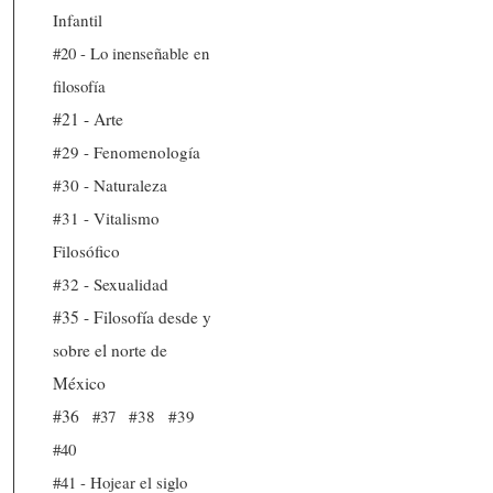
Infantil
#20 - Lo inenseñable en
filosofía
#21 - Arte
#29 - Fenomenología
#30 - Naturaleza
#31 - Vitalismo
Filosófico
#32 - Sexualidad
#35 - Filosofía desde y
sobre el norte de
México
#36
#37
#38
#39
#40
#41 - Hojear el siglo