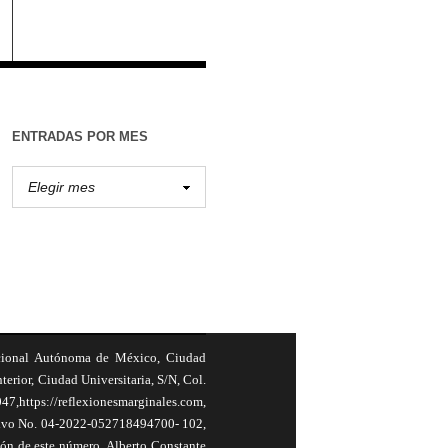
ENTRADAS POR MES
cional Autónoma de México, Ciudad
terior, Ciudad Universitaria, S/N, Col.
,https://reflexionesmarginales.com,
usivo No. 04-2022-052718494700- 102,
ión de este número, Alberto Constante