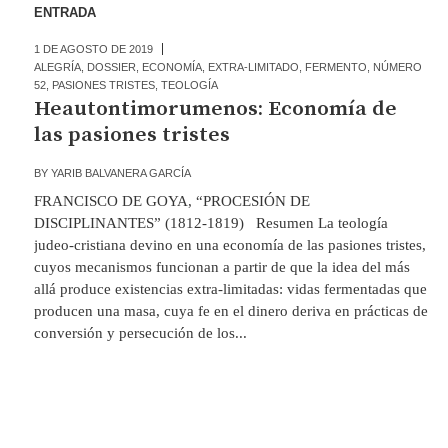
ENTRADA
1 DE AGOSTO DE 2019
ALEGRÍA
,
DOSSIER
,
ECONOMÍA
,
EXTRA-LIMITADO
,
FERMENTO
,
NÚMERO
52
,
PASIONES TRISTES
,
TEOLOGÍA
Heautontimorumenos: Economía de
las pasiones tristes
BY
YARIB BALVANERA GARCÍA
FRANCISCO DE GOYA, “PROCESIÓN DE
DISCIPLINANTES” (1812-1819) Resumen La teología
judeo-cristiana devino en una economía de las pasiones tristes,
cuyos mecanismos funcionan a partir de que la idea del más
allá produce existencias extra-limitadas: vidas fermentadas que
producen una masa, cuya fe en el dinero deriva en prácticas de
conversión y persecución de los...