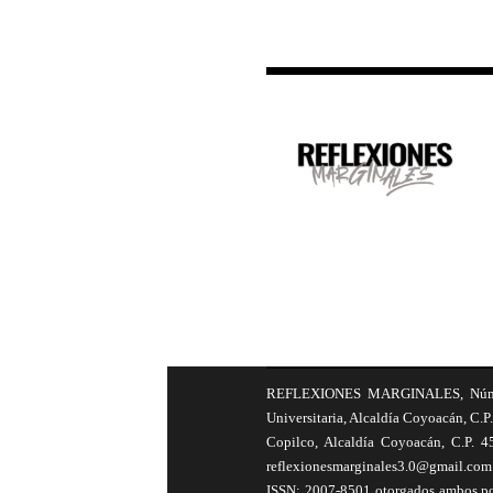
REFLEXIONES MARGINALES, Número 8
Universitaria, Alcaldía Coyoacán, C.P.
Copilco, Alcaldía Coyoacán, C.P. 4
reflexionesmarginales3.0@gmail.com 
ISSN: 2007-8501 otorgados ambos por 