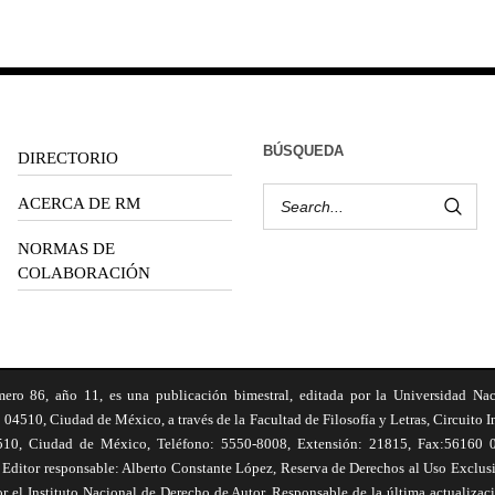
BÚSQUEDA
DIRECTORIO
ACERCA DE RM
NORMAS DE
COLABORACIÓN
6, año 11, es una publicación bimestral, editada por la Universidad Na
 04510, Ciudad de México, a través de la Facultad de Filosofía y Letras, Circuito In
510, Ciudad de México, Teléfono: 5550-8008, Extensión: 21815, Fax:56160 047
Editor responsable: Alberto Constante López, Reserva de Derechos al Uso Excl
el Instituto Nacional de Derecho de Autor. Responsable de la última actualizac