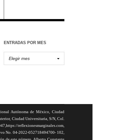
ENTRADAS POR MES
cional Autónoma de México, Ciudad
terior, Ciudad Universitaria, S/N, Col.
,https://reflexionesmarginales.com,
usivo No. 04-2022-052718494700- 102,
ión de este número, Alberto Constante