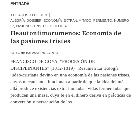
ENTRADA
1 DE AGOSTO DE 2019
ALEGRÍA
,
DOSSIER
,
ECONOMÍA
,
EXTRA-LIMITADO
,
FERMENTO
,
NÚMERO
52
,
PASIONES TRISTES
,
TEOLOGÍA
Heautontimorumenos: Economía de
las pasiones tristes
BY
YARIB BALVANERA GARCÍA
FRANCISCO DE GOYA, “PROCESIÓN DE
DISCIPLINANTES” (1812-1819) Resumen La teología
judeo-cristiana devino en una economía de las pasiones tristes,
cuyos mecanismos funcionan a partir de que la idea del más
allá produce existencias extra-limitadas: vidas fermentadas que
producen una masa, cuya fe en el dinero deriva en prácticas de
conversión y persecución de los...