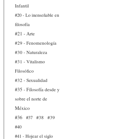
Infantil
#20 - Lo inenseñable en
filosofía
#21 - Arte
#29 - Fenomenología
#30 - Naturaleza
#31 - Vitalismo
Filosófico
#32 - Sexualidad
#35 - Filosofía desde y
sobre el norte de
México
#36
#37
#38
#39
#40
#41 - Hojear el siglo