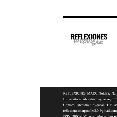
REFLEXIONES MARGINALES, Número 8
Universitaria, Alcaldía Coyoacán, C.P.
Copilco, Alcaldía Coyoacán, C.P. 4
reflexionesmarginales3.0@gmail.com 
ISSN: 2007-8501 otorgados ambos por 