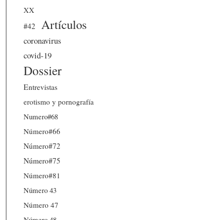
XX
Artículos
#42
coronavirus
covid-19
Dossier
Entrevistas
erotismo y pornografía
Numero#68
Número#66
Número#72
Número#75
Número#81
Número 43
Número 47
Número 48