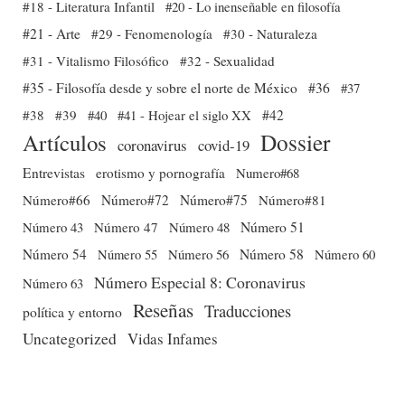
#18 - Literatura Infantil
#20 - Lo inenseñable en filosofía
#21 - Arte
#29 - Fenomenología
#30 - Naturaleza
#31 - Vitalismo Filosófico
#32 - Sexualidad
#35 - Filosofía desde y sobre el norte de México
#36
#37
#38
#39
#40
#41 - Hojear el siglo XX
#42
Dossier
Artículos
coronavirus
covid-19
Entrevistas
erotismo y pornografía
Numero#68
Número#66
Número#72
Número#75
Número#81
Número 51
Número 43
Número 47
Número 48
Número 54
Número 56
Número 58
Número 60
Número 55
Número Especial 8: Coronavirus
Número 63
Reseñas
Traducciones
política y entorno
Uncategorized
Vidas Infames