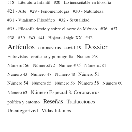
#18 - Literatura Infantil
#20 - Lo inenseñable en filosofía
#21 - Arte
#29 - Fenomenología
#30 - Naturaleza
#31 - Vitalismo Filosófico
#32 - Sexualidad
#35 - Filosofía desde y sobre el norte de México
#36
#37
#38
#39
#40
#41 - Hojear el siglo XX
#42
Dossier
Artículos
coronavirus
covid-19
Entrevistas
erotismo y pornografía
Numero#68
Número#66
Número#72
Número#75
Número#81
Número 51
Número 43
Número 47
Número 48
Número 54
Número 56
Número 58
Número 60
Número 55
Número Especial 8: Coronavirus
Número 63
Reseñas
Traducciones
política y entorno
Uncategorized
Vidas Infames