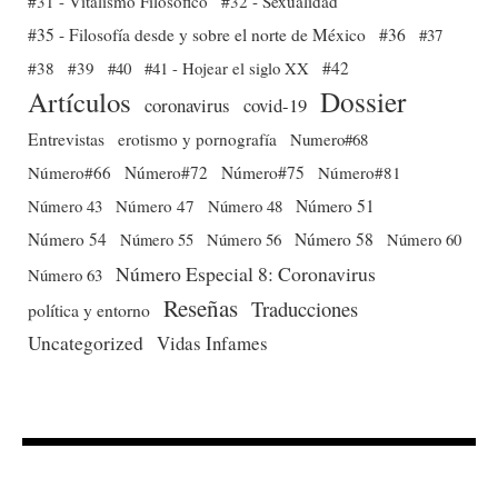
#31 - Vitalismo Filosófico
#32 - Sexualidad
#35 - Filosofía desde y sobre el norte de México
#36
#37
#38
#39
#40
#41 - Hojear el siglo XX
#42
Dossier
Artículos
coronavirus
covid-19
Entrevistas
erotismo y pornografía
Numero#68
Número#66
Número#72
Número#75
Número#81
Número 51
Número 43
Número 47
Número 48
Número 54
Número 56
Número 58
Número 60
Número 55
Número Especial 8: Coronavirus
Número 63
Reseñas
Traducciones
política y entorno
Uncategorized
Vidas Infames