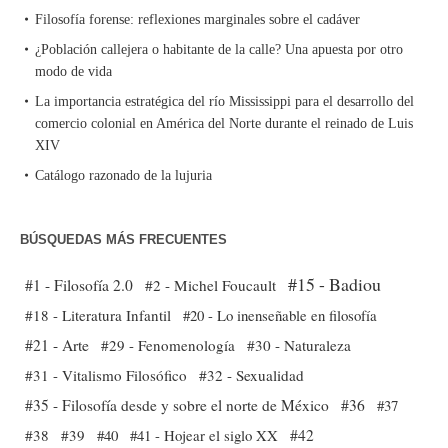
Filosofía forense: reflexiones marginales sobre el cadáver
¿Población callejera o habitante de la calle? Una apuesta por otro
modo de vida
La importancia estratégica del río Mississippi para el desarrollo del
comercio colonial en América del Norte durante el reinado de Luis
XIV
Catálogo razonado de la lujuria
BÚSQUEDAS MÁS FRECUENTES
#15 - Badiou
#1 - Filosofía 2.0
#2 - Michel Foucault
#18 - Literatura Infantil
#20 - Lo inenseñable en filosofía
#21 - Arte
#29 - Fenomenología
#30 - Naturaleza
#31 - Vitalismo Filosófico
#32 - Sexualidad
#35 - Filosofía desde y sobre el norte de México
#36
#37
#38
#39
#40
#41 - Hojear el siglo XX
#42