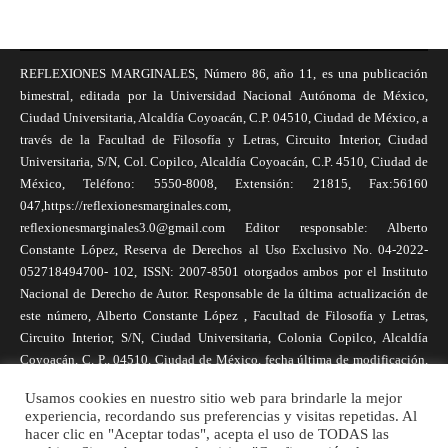
REFLEXIONES MARGINALES, Número 86, año 11, es una publicación
bimestral, editada por la Universidad Nacional Autónoma de México,
Ciudad Universitaria, Alcaldía Coyoacán, C.P. 04510, Ciudad de México, a
través de la Facultad de Filosofía y Letras, Circuito Interior, Ciudad
Universitaria, S/N, Col. Copilco, Alcaldía Coyoacán, C.P. 4510, Ciudad de
México, Teléfono: 5550-8008, Extensión: 21815, Fax:56160
047,https://reflexionesmarginales.com,
reflexionesmarginales3.0@gmail.com Editor responsable: Alberto
Constante López, Reserva de Derechos al Uso Exclusivo No. 04-2022-
052718494700- 102, ISSN: 2007-8501 otorgados ambos por el Instituto
Nacional de Derecho de Autor. Responsable de la última actualización de
este número, Alberto Constante López , Facultad de Filosofía y Letras,
Circuito Interior, S/N, Ciudad Universitaria, Colonia Copilco, Alcaldía
Coyoacán, C. P., 04510, Ciudad de México, fecha última de modificación,
1 de abril de 2025. Las opiniones expresadas por los autores no
Usamos cookies en nuestro sitio web para brindarle la mejor
necesariamente reflejan la postura de la revista, ni de Universidad Nacional
experiencia, recordando sus preferencias y visitas repetidas. Al
Autónoma de México. Los autores son responsables de los contenidos de
hacer clic en "Aceptar todas", acepta el uso de TODAS las
sus artículos. Se autoriza la reproducción total o parcial de los textos aquí