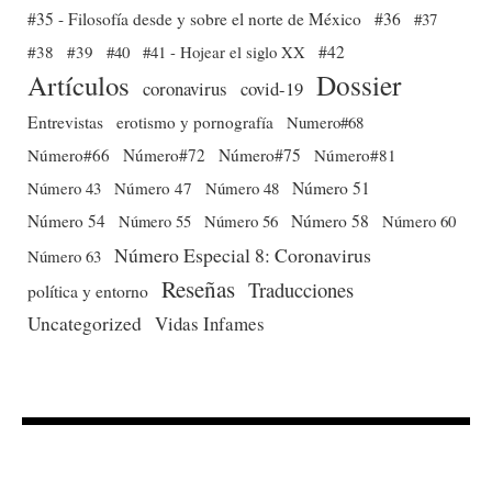
#35 - Filosofía desde y sobre el norte de México
#36
#37
#38
#39
#40
#41 - Hojear el siglo XX
#42
Dossier
Artículos
coronavirus
covid-19
Entrevistas
erotismo y pornografía
Numero#68
Número#66
Número#72
Número#75
Número#81
Número 51
Número 43
Número 47
Número 48
Número 54
Número 56
Número 58
Número 60
Número 55
Número Especial 8: Coronavirus
Número 63
Reseñas
Traducciones
política y entorno
Uncategorized
Vidas Infames