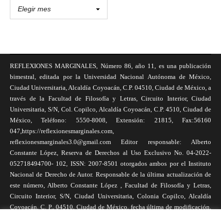
REFLEXIONES MARGINALES, Número 86, año 11, es una publicación
bimestral, editada por la Universidad Nacional Autónoma de México,
Ciudad Universitaria, Alcaldía Coyoacán, C.P. 04510, Ciudad de México, a
través de la Facultad de Filosofía y Letras, Circuito Interior, Ciudad
Universitaria, S/N, Col. Copilco, Alcaldía Coyoacán, C.P. 4510, Ciudad de
México, Teléfono: 5550-8008, Extensión: 21815, Fax:56160
047,https://reflexionesmarginales.com,
reflexionesmarginales3.0@gmail.com Editor responsable: Alberto
Constante López, Reserva de Derechos al Uso Exclusivo No. 04-2022-
052718494700- 102, ISSN: 2007-8501 otorgados ambos por el Instituto
Nacional de Derecho de Autor. Responsable de la última actualización de
este número, Alberto Constante López , Facultad de Filosofía y Letras,
Circuito Interior, S/N, Ciudad Universitaria, Colonia Copilco, Alcaldía
Coyoacán, C. P., 04510, Ciudad de México, fecha última de modificación,
1 de abril de 2025. Las opiniones expresadas por los autores no