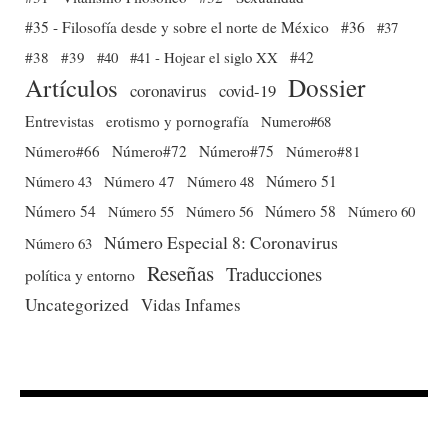
#35 - Filosofía desde y sobre el norte de México
#36
#37
#38
#39
#40
#41 - Hojear el siglo XX
#42
Dossier
Artículos
coronavirus
covid-19
Entrevistas
erotismo y pornografía
Numero#68
Número#66
Número#72
Número#75
Número#81
Número 51
Número 43
Número 47
Número 48
Número 54
Número 56
Número 58
Número 60
Número 55
Número Especial 8: Coronavirus
Número 63
Reseñas
Traducciones
política y entorno
Uncategorized
Vidas Infames