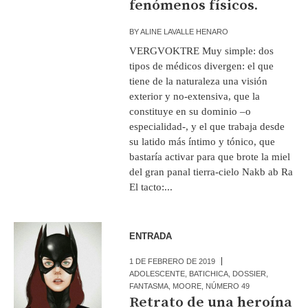
fenómenos físicos.
BY
ALINE LAVALLE HENARO
VERGVOKTRE Muy simple: dos
tipos de médicos divergen: el que
tiene de la naturaleza una visión
exterior y no-extensiva, que la
constituye en su dominio –o
especialidad-, y el que trabaja desde
su latido más íntimo y tónico, que
bastaría activar para que brote la miel
del gran panal tierra-cielo Nakb ab Ra
El tacto:...
ENTRADA
1 DE FEBRERO DE 2019
ADOLESCENTE
,
BATICHICA
,
DOSSIER
,
FANTASMA
,
MOORE
,
NÚMERO 49
Retrato de una heroína