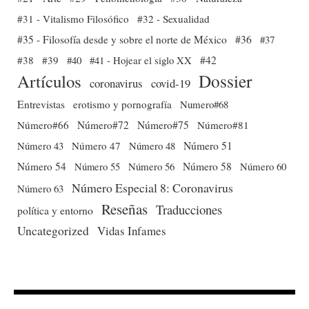
#31 - Vitalismo Filosófico
#32 - Sexualidad
#35 - Filosofía desde y sobre el norte de México
#36
#37
#38
#39
#40
#41 - Hojear el siglo XX
#42
Dossier
Artículos
coronavirus
covid-19
Entrevistas
erotismo y pornografía
Numero#68
Número#66
Número#72
Número#75
Número#81
Número 51
Número 43
Número 47
Número 48
Número 54
Número 56
Número 58
Número 60
Número 55
Número Especial 8: Coronavirus
Número 63
Reseñas
Traducciones
política y entorno
Uncategorized
Vidas Infames