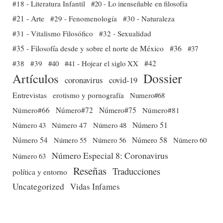
#18 - Literatura Infantil
#20 - Lo inenseñable en filosofía
#21 - Arte
#29 - Fenomenología
#30 - Naturaleza
#31 - Vitalismo Filosófico
#32 - Sexualidad
#35 - Filosofía desde y sobre el norte de México
#36
#37
#38
#39
#40
#41 - Hojear el siglo XX
#42
Dossier
Artículos
coronavirus
covid-19
Entrevistas
erotismo y pornografía
Numero#68
Número#66
Número#72
Número#75
Número#81
Número 51
Número 43
Número 47
Número 48
Número 54
Número 56
Número 58
Número 60
Número 55
Número Especial 8: Coronavirus
Número 63
Reseñas
Traducciones
política y entorno
Uncategorized
Vidas Infames