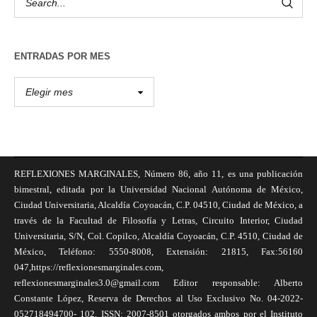
ENTRADAS POR MES
REFLEXIONES MARGINALES, Número 86, año 11, es una publicación
bimestral, editada por la Universidad Nacional Autónoma de México,
Ciudad Universitaria, Alcaldía Coyoacán, C.P. 04510, Ciudad de México, a
través de la Facultad de Filosofía y Letras, Circuito Interior, Ciudad
Universitaria, S/N, Col. Copilco, Alcaldía Coyoacán, C.P. 4510, Ciudad de
México, Teléfono: 5550-8008, Extensión: 21815, Fax:56160
047,https://reflexionesmarginales.com,
reflexionesmarginales3.0@gmail.com Editor responsable: Alberto
Constante López, Reserva de Derechos al Uso Exclusivo No. 04-2022-
052718494700- 102, ISSN: 2007-8501 otorgados ambos por el Instituto