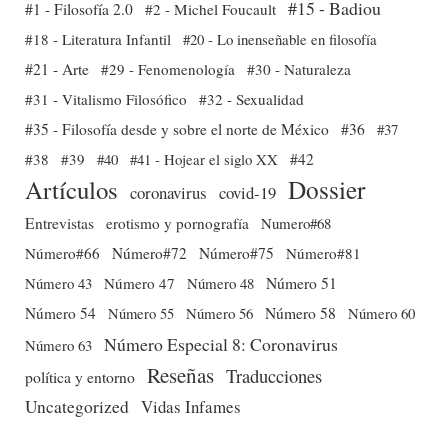
#15 - Badiou
#1 - Filosofía 2.0
#2 - Michel Foucault
#18 - Literatura Infantil
#20 - Lo inenseñable en filosofía
#21 - Arte
#29 - Fenomenología
#30 - Naturaleza
#31 - Vitalismo Filosófico
#32 - Sexualidad
#35 - Filosofía desde y sobre el norte de México
#36
#37
#38
#39
#40
#41 - Hojear el siglo XX
#42
Dossier
Artículos
coronavirus
covid-19
Entrevistas
erotismo y pornografía
Numero#68
Número#66
Número#72
Número#75
Número#81
Número 51
Número 43
Número 47
Número 48
Número 54
Número 56
Número 58
Número 60
Número 55
Número Especial 8: Coronavirus
Número 63
Reseñas
Traducciones
política y entorno
Uncategorized
Vidas Infames