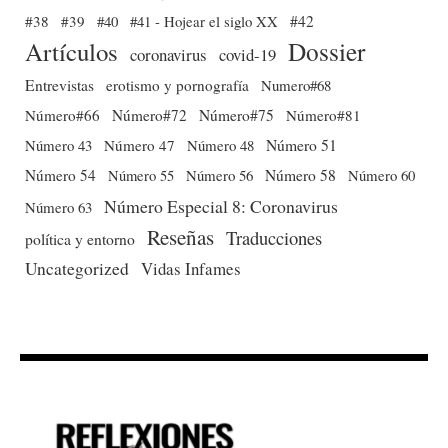
#38
#39
#40
#41 - Hojear el siglo XX
#42
Dossier
Artículos
coronavirus
covid-19
Entrevistas
erotismo y pornografía
Numero#68
Número#66
Número#72
Número#75
Número#81
Número 51
Número 43
Número 47
Número 48
Número 54
Número 56
Número 58
Número 60
Número 55
Número Especial 8: Coronavirus
Número 63
Reseñas
Traducciones
política y entorno
Uncategorized
Vidas Infames