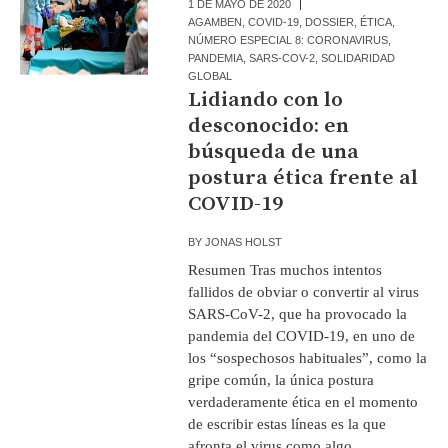
1 DE MAYO DE 2020
AGAMBEN
,
COVID-19
,
DOSSIER
,
ÉTICA
,
NÚMERO ESPECIAL 8: CORONAVIRUS
,
PANDEMIA
,
SARS-COV-2
,
SOLIDARIDAD
GLOBAL
Lidiando con lo
desconocido: en
búsqueda de una
postura ética frente al
COVID-19
BY
JONAS HOLST
Resumen Tras muchos intentos
fallidos de obviar o convertir al virus
SARS-CoV-2, que ha provocado la
pandemia del COVID-19, en uno de
los “sospechosos habituales”, como la
gripe común, la única postura
verdaderamente ética en el momento
de escribir estas líneas es la que
afronta el virus como algo