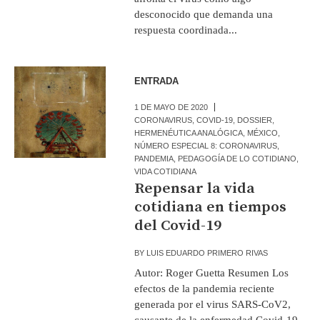
desconocido que demanda una
respuesta coordinada...
ENTRADA
1 DE MAYO DE 2020
CORONAVIRUS
,
COVID-19
,
DOSSIER
,
HERMENÉUTICA ANALÓGICA
,
MÉXICO
,
NÚMERO ESPECIAL 8: CORONAVIRUS
,
PANDEMIA
,
PEDAGOGÍA DE LO COTIDIANO
,
VIDA COTIDIANA
Repensar la vida
cotidiana en tiempos
del Covid-19
BY
LUIS EDUARDO PRIMERO RIVAS
Autor: Roger Guetta Resumen Los
efectos de la pandemia reciente
generada por el virus SARS-CoV2,
causante de la enfermedad Covid-19,