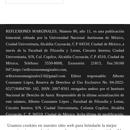
REFLEXIONES MARGINALES, Número 86, año 11, es una publicación
bimestral, editada por la Universidad Nacional Autónoma de México,
Ciudad Universitaria, Alcaldía Coyoacán, C.P. 04510, Ciudad de México, a
través de la Facultad de Filosofía y Letras, Circuito Interior, Ciudad
Universitaria, S/N, Col. Copilco, Alcaldía Coyoacán, C.P. 4510, Ciudad de
México, Teléfono: 5550-8008, Extensión: 21815, Fax:56160
047,https://reflexionesmarginales.com,
reflexionesmarginales3.0@gmail.com Editor responsable: Alberto
Constante López, Reserva de Derechos al Uso Exclusivo No. 04-2022-
052718494700- 102, ISSN: 2007-8501 otorgados ambos por el Instituto
Nacional de Derecho de Autor. Responsable de la última actualización de
este número, Alberto Constante López , Facultad de Filosofía y Letras,
Circuito Interior, S/N, Ciudad Universitaria, Colonia Copilco, Alcaldía
Coyoacán, C. P., 04510, Ciudad de México, fecha última de modificación,
1 de abril de 2025. Las opiniones expresadas por los autores no
Usamos cookies en nuestro sitio web para brindarle la mejor
necesariamente reflejan la postura de la revista, ni de Universidad Nacional