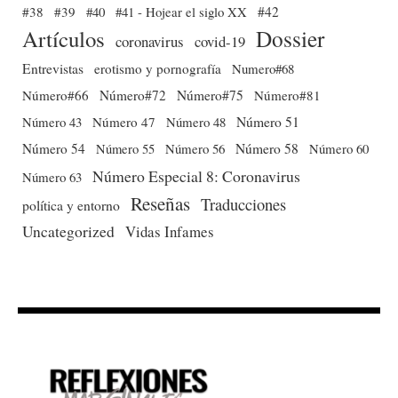
#38
#39
#40
#41 - Hojear el siglo XX
#42
Dossier
Artículos
coronavirus
covid-19
Entrevistas
erotismo y pornografía
Numero#68
Número#66
Número#72
Número#75
Número#81
Número 51
Número 43
Número 47
Número 48
Número 54
Número 56
Número 58
Número 60
Número 55
Número Especial 8: Coronavirus
Número 63
Reseñas
Traducciones
política y entorno
Uncategorized
Vidas Infames