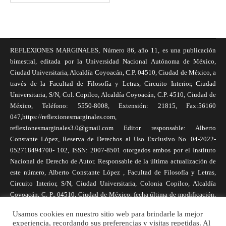
REFLEXIONES MARGINALES, Número 86, año 11, es una publicación
bimestral, editada por la Universidad Nacional Autónoma de México,
Ciudad Universitaria, Alcaldía Coyoacán, C.P. 04510, Ciudad de México, a
través de la Facultad de Filosofía y Letras, Circuito Interior, Ciudad
Universitaria, S/N, Col. Copilco, Alcaldía Coyoacán, C.P. 4510, Ciudad de
México, Teléfono: 5550-8008, Extensión: 21815, Fax:56160
047,https://reflexionesmarginales.com,
reflexionesmarginales3.0@gmail.com Editor responsable: Alberto
Constante López, Reserva de Derechos al Uso Exclusivo No. 04-2022-
052718494700- 102, ISSN: 2007-8501 otorgados ambos por el Instituto
Nacional de Derecho de Autor. Responsable de la última actualización de
este número, Alberto Constante López , Facultad de Filosofía y Letras,
Circuito Interior, S/N, Ciudad Universitaria, Colonia Copilco, Alcaldía
Coyoacán, C. P., 04510, Ciudad de México, fecha última de modificación,
1 de abril de 2025. Las opiniones expresadas por los autores no
Usamos cookies en nuestro sitio web para brindarle la mejor
necesariamente reflejan la postura de la revista, ni de Universidad Nacional
experiencia, recordando sus preferencias y visitas repetidas. Al