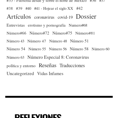
#35 - Filosofía desde y sobre el norte de México
#36
#37
#38
#39
#40
#41 - Hojear el siglo XX
#42
Dossier
Artículos
coronavirus
covid-19
Entrevistas
erotismo y pornografía
Numero#68
Número#66
Número#72
Número#75
Número#81
Número 51
Número 43
Número 47
Número 48
Número 54
Número 56
Número 58
Número 60
Número 55
Número Especial 8: Coronavirus
Número 63
Reseñas
Traducciones
política y entorno
Uncategorized
Vidas Infames