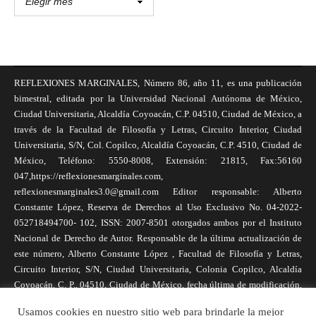
REFLEXIONES MARGINALES, Número 86, año 11, es una publicación
bimestral, editada por la Universidad Nacional Autónoma de México,
Ciudad Universitaria, Alcaldía Coyoacán, C.P. 04510, Ciudad de México, a
través de la Facultad de Filosofía y Letras, Circuito Interior, Ciudad
Universitaria, S/N, Col. Copilco, Alcaldía Coyoacán, C.P. 4510, Ciudad de
México, Teléfono: 5550-8008, Extensión: 21815, Fax:56160
047,https://reflexionesmarginales.com,
reflexionesmarginales3.0@gmail.com Editor responsable: Alberto
Constante López, Reserva de Derechos al Uso Exclusivo No. 04-2022-
052718494700- 102, ISSN: 2007-8501 otorgados ambos por el Instituto
Nacional de Derecho de Autor. Responsable de la última actualización de
este número, Alberto Constante López , Facultad de Filosofía y Letras,
Circuito Interior, S/N, Ciudad Universitaria, Colonia Copilco, Alcaldía
Coyoacán, C. P., 04510, Ciudad de México, fecha última de modificación,
1 de abril de 2025. Las opiniones expresadas por los autores no
Usamos cookies en nuestro sitio web para brindarle la mejor
necesariamente reflejan la postura de la revista, ni de Universidad Nacional