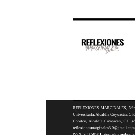
REFLEXIONES MARGINALES, Número 8
Universitaria, Alcaldía Coyoacán, C.P.
Copilco, Alcaldía Coyoacán, C.P. 4
reflexionesmarginales3.0@gmail.com 
ISSN: 2007-8501 otorgados ambos por 