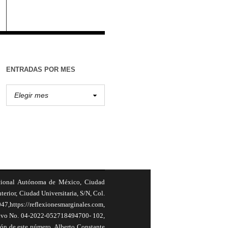
ENTRADAS POR MES
cional Autónoma de México, Ciudad
terior, Ciudad Universitaria, S/N, Col.
,https://reflexionesmarginales.com,
usivo No. 04-2022-052718494700- 102,
ión de este número, Alberto Constante