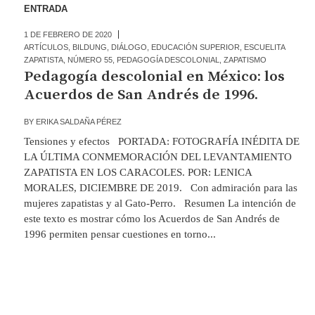
ENTRADA
1 DE FEBRERO DE 2020
ARTÍCULOS
,
BILDUNG
,
DIÁLOGO
,
EDUCACIÓN SUPERIOR
,
ESCUELITA
ZAPATISTA
,
NÚMERO 55
,
PEDAGOGÍA DESCOLONIAL
,
ZAPATISMO
Pedagogía descolonial en México: los
Acuerdos de San Andrés de 1996.
BY
ERIKA SALDAÑA PÉREZ
Tensiones y efectos PORTADA: FOTOGRAFÍA INÉDITA DE
LA ÚLTIMA CONMEMORACIÓN DEL LEVANTAMIENTO
ZAPATISTA EN LOS CARACOLES. POR: LENICA
MORALES, DICIEMBRE DE 2019. Con admiración para las
mujeres zapatistas y al Gato-Perro. Resumen La intención de
este texto es mostrar cómo los Acuerdos de San Andrés de
1996 permiten pensar cuestiones en torno...