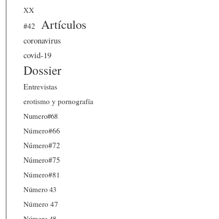
XX
Artículos
#42
coronavirus
covid-19
Dossier
Entrevistas
erotismo y pornografía
Numero#68
Número#66
Número#72
Número#75
Número#81
Número 43
Número 47
Número 48