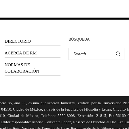
BÚSQUEDA
DIRECTORIO
ACERCA DE RM
NORMAS DE
COLABORACIÓN
6, año 11, es una publicación bimestral, editada por la Universidad Na
 04510, Ciudad de México, a través de la Facultad de Filosofía y Letras, Circuito In
510, Ciudad de México, Teléfono: 5550-8008, Extensión: 21815, Fax:56160 047
Editor responsable: Alberto Constante López, Reserva de Derechos al Uso Excl
el Instituto Nacional de Derecho de Autor. Responsable de la última actualizac