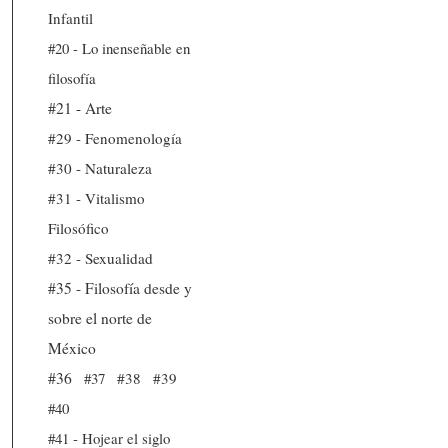
Infantil
#20 - Lo inenseñable en
filosofía
#21 - Arte
#29 - Fenomenología
#30 - Naturaleza
#31 - Vitalismo
Filosófico
#32 - Sexualidad
#35 - Filosofía desde y
sobre el norte de
México
#36
#37
#38
#39
#40
#41 - Hojear el siglo