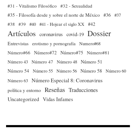
#31 - Vitalismo Filosófico
#32 - Sexualidad
#35 - Filosofía desde y sobre el norte de México
#36
#37
#38
#39
#40
#41 - Hojear el siglo XX
#42
Dossier
Artículos
coronavirus
covid-19
Entrevistas
erotismo y pornografía
Numero#68
Número#66
Número#72
Número#75
Número#81
Número 51
Número 43
Número 47
Número 48
Número 54
Número 56
Número 58
Número 60
Número 55
Número Especial 8: Coronavirus
Número 63
Reseñas
Traducciones
política y entorno
Uncategorized
Vidas Infames