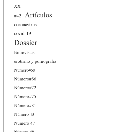
XX
Artículos
#42
coronavirus
covid-19
Dossier
Entrevistas
erotismo y pornografía
Numero#68
Número#66
Número#72
Número#75
Número#81
Número 43
Número 47
Número 48