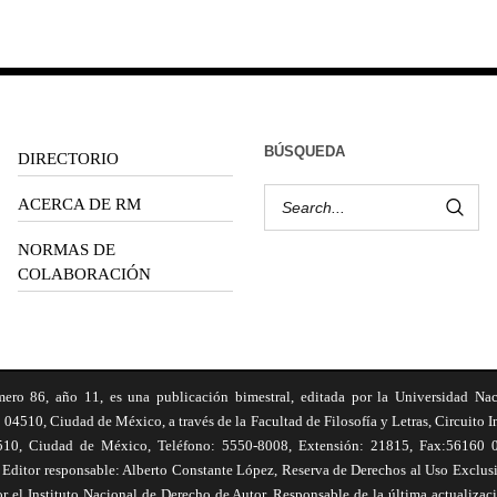
BÚSQUEDA
DIRECTORIO
ACERCA DE RM
NORMAS DE
COLABORACIÓN
6, año 11, es una publicación bimestral, editada por la Universidad Na
 04510, Ciudad de México, a través de la Facultad de Filosofía y Letras, Circuito In
510, Ciudad de México, Teléfono: 5550-8008, Extensión: 21815, Fax:56160 047
Editor responsable: Alberto Constante López, Reserva de Derechos al Uso Excl
el Instituto Nacional de Derecho de Autor. Responsable de la última actualizac