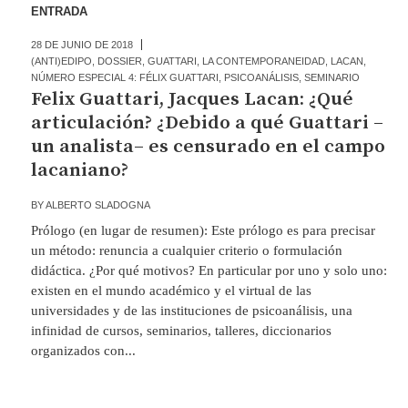
ENTRADA
28 DE JUNIO DE 2018
(ANTI)EDIPO
,
DOSSIER
,
GUATTARI
,
LA CONTEMPORANEIDAD
,
LACAN
,
NÚMERO ESPECIAL 4: FÉLIX GUATTARI
,
PSICOANÁLISIS
,
SEMINARIO
Felix Guattari, Jacques Lacan: ¿Qué
articulación? ¿Debido a qué Guattari –
un analista– es censurado en el campo
lacaniano?
BY
ALBERTO SLADOGNA
Prólogo (en lugar de resumen): Este prólogo es para precisar
un método: renuncia a cualquier criterio o formulación
didáctica. ¿Por qué motivos? En particular por uno y solo uno:
existen en el mundo académico y el virtual de las
universidades y de las instituciones de psicoanálisis, una
infinidad de cursos, seminarios, talleres, diccionarios
organizados con...