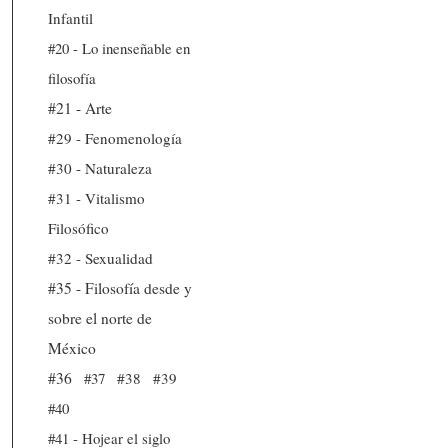
Infantil
#20 - Lo inenseñable en
filosofía
#21 - Arte
#29 - Fenomenología
#30 - Naturaleza
#31 - Vitalismo
Filosófico
#32 - Sexualidad
#35 - Filosofía desde y
sobre el norte de
México
#36
#37
#38
#39
#40
#41 - Hojear el siglo