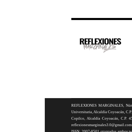
REFLEXIONES MARGINALES, Número 8
Universitaria, Alcaldía Coyoacán, C.P.
Copilco, Alcaldía Coyoacán, C.P. 4
reflexionesmarginales3.0@gmail.com 
ISSN: 2007-8501 otorgados ambos por 