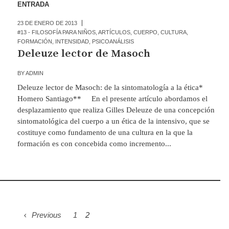
ENTRADA
23 DE ENERO DE 2013
#13 - FILOSOFÍA PARA NIÑOS
,
ARTÍCULOS
,
CUERPO
,
CULTURA
,
FORMACIÓN
,
INTENSIDAD
,
PSICOANÁLISIS
Deleuze lector de Masoch
BY
ADMIN
Deleuze lector de Masoch: de la sintomatología a la ética*
Homero Santiago** En el presente artículo abordamos el
desplazamiento que realiza Gilles Deleuze de una concepción
sintomatológica del cuerpo a un ética de la intensivo, que se
costituye como fundamento de una cultura en la que la
formación es con concebida como incremento...
Previous
1
2