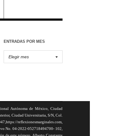
ENTRADAS POR MES
cional Autónoma de México, Ciudad
terior, Ciudad Universitaria, S/N, Col.
,https://reflexionesmarginales.com,
usivo No. 04-2022-052718494700- 102,
ión de este número, Alberto Constante