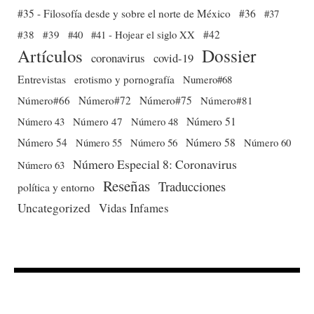
#35 - Filosofía desde y sobre el norte de México
#36
#37
#38
#39
#40
#41 - Hojear el siglo XX
#42
Dossier
Artículos
coronavirus
covid-19
Entrevistas
erotismo y pornografía
Numero#68
Número#66
Número#72
Número#75
Número#81
Número 51
Número 43
Número 47
Número 48
Número 54
Número 56
Número 58
Número 60
Número 55
Número Especial 8: Coronavirus
Número 63
Reseñas
Traducciones
política y entorno
Uncategorized
Vidas Infames