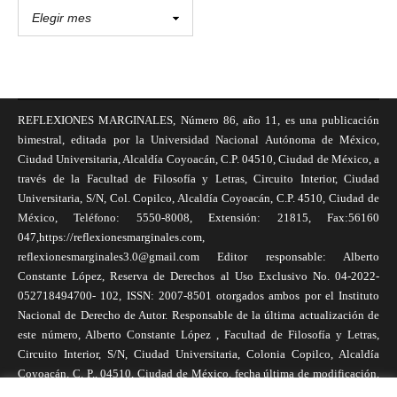
REFLEXIONES MARGINALES, Número 86, año 11, es una publicación
bimestral, editada por la Universidad Nacional Autónoma de México,
Ciudad Universitaria, Alcaldía Coyoacán, C.P. 04510, Ciudad de México, a
través de la Facultad de Filosofía y Letras, Circuito Interior, Ciudad
Universitaria, S/N, Col. Copilco, Alcaldía Coyoacán, C.P. 4510, Ciudad de
México, Teléfono: 5550-8008, Extensión: 21815, Fax:56160
047,https://reflexionesmarginales.com,
reflexionesmarginales3.0@gmail.com Editor responsable: Alberto
Constante López, Reserva de Derechos al Uso Exclusivo No. 04-2022-
052718494700- 102, ISSN: 2007-8501 otorgados ambos por el Instituto
Nacional de Derecho de Autor. Responsable de la última actualización de
este número, Alberto Constante López , Facultad de Filosofía y Letras,
Circuito Interior, S/N, Ciudad Universitaria, Colonia Copilco, Alcaldía
Coyoacán, C. P., 04510, Ciudad de México, fecha última de modificación,
1 de abril de 2025. Las opiniones expresadas por los autores no