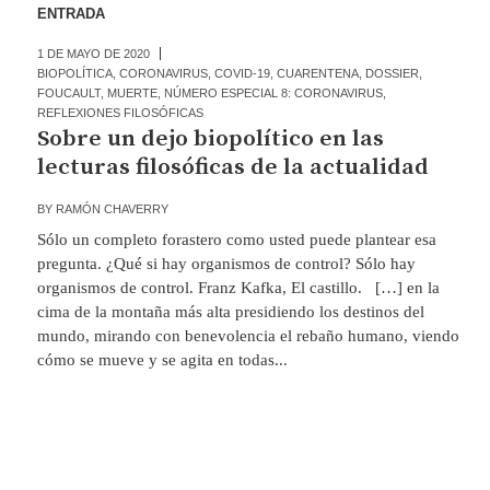
ENTRADA
1 DE MAYO DE 2020
BIOPOLÍTICA
,
CORONAVIRUS
,
COVID-19
,
CUARENTENA
,
DOSSIER
,
FOUCAULT
,
MUERTE
,
NÚMERO ESPECIAL 8: CORONAVIRUS
,
REFLEXIONES FILOSÓFICAS
Sobre un dejo biopolítico en las
lecturas filosóficas de la actualidad
BY
RAMÓN CHAVERRY
Sólo un completo forastero como usted puede plantear esa
pregunta. ¿Qué si hay organismos de control? Sólo hay
organismos de control. Franz Kafka, El castillo. […] en la
cima de la montaña más alta presidiendo los destinos del
mundo, mirando con benevolencia el rebaño humano, viendo
cómo se mueve y se agita en todas...