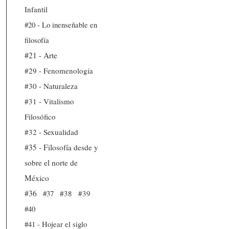
Infantil
#20 - Lo inenseñable en
filosofía
#21 - Arte
#29 - Fenomenología
#30 - Naturaleza
#31 - Vitalismo
Filosófico
#32 - Sexualidad
#35 - Filosofía desde y
sobre el norte de
México
#36
#37
#38
#39
#40
#41 - Hojear el siglo