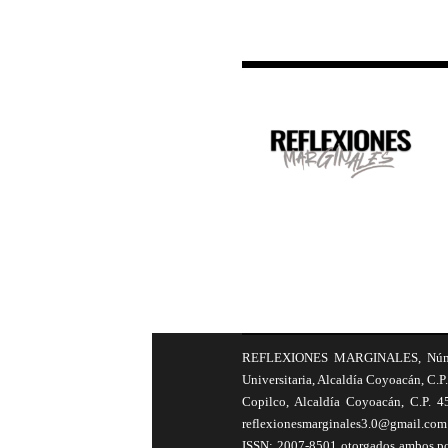
REFLEXIONES MARGINALES, Número 8
Universitaria, Alcaldía Coyoacán, C.P.
Copilco, Alcaldía Coyoacán, C.P. 4
reflexionesmarginales3.0@gmail.com 
ISSN: 2007-8501 otorgados ambos por 