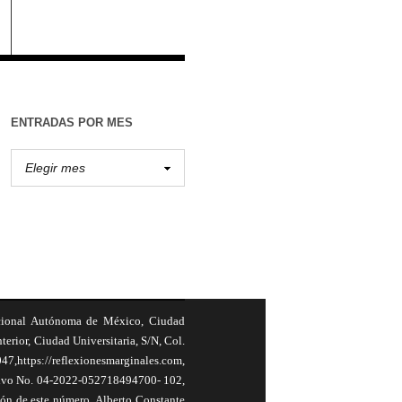
ENTRADAS POR MES
cional Autónoma de México, Ciudad
terior, Ciudad Universitaria, S/N, Col.
,https://reflexionesmarginales.com,
usivo No. 04-2022-052718494700- 102,
ión de este número, Alberto Constante