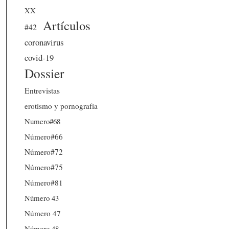
XX
Artículos
#42
coronavirus
covid-19
Dossier
Entrevistas
erotismo y pornografía
Numero#68
Número#66
Número#72
Número#75
Número#81
Número 43
Número 47
Número 48