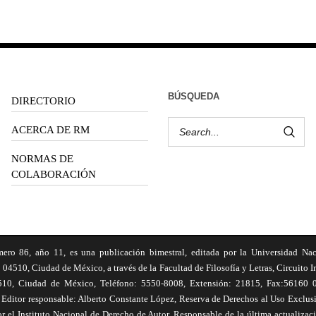
BÚSQUEDA
DIRECTORIO
ACERCA DE RM
NORMAS DE
COLABORACIÓN
6, año 11, es una publicación bimestral, editada por la Universidad Na
 04510, Ciudad de México, a través de la Facultad de Filosofía y Letras, Circuito In
510, Ciudad de México, Teléfono: 5550-8008, Extensión: 21815, Fax:56160 047
Editor responsable: Alberto Constante López, Reserva de Derechos al Uso Excl
el Instituto Nacional de Derecho de Autor. Responsable de la última actualizac