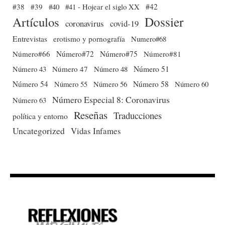
#38
#39
#40
#41 - Hojear el siglo XX
#42
Dossier
Artículos
coronavirus
covid-19
Entrevistas
erotismo y pornografía
Numero#68
Número#66
Número#72
Número#75
Número#81
Número 51
Número 43
Número 47
Número 48
Número 54
Número 56
Número 58
Número 60
Número 55
Número Especial 8: Coronavirus
Número 63
Reseñas
Traducciones
política y entorno
Uncategorized
Vidas Infames