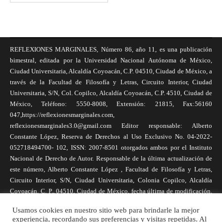
REFLEXIONES MARGINALES, Número 86, año 11, es una publicación
bimestral, editada por la Universidad Nacional Autónoma de México,
Ciudad Universitaria, Alcaldía Coyoacán, C.P. 04510, Ciudad de México, a
través de la Facultad de Filosofía y Letras, Circuito Interior, Ciudad
Universitaria, S/N, Col. Copilco, Alcaldía Coyoacán, C.P. 4510, Ciudad de
México, Teléfono: 5550-8008, Extensión: 21815, Fax:56160
047,https://reflexionesmarginales.com,
reflexionesmarginales3.0@gmail.com Editor responsable: Alberto
Constante López, Reserva de Derechos al Uso Exclusivo No. 04-2022-
052718494700- 102, ISSN: 2007-8501 otorgados ambos por el Instituto
Nacional de Derecho de Autor. Responsable de la última actualización de
este número, Alberto Constante López , Facultad de Filosofía y Letras,
Circuito Interior, S/N, Ciudad Universitaria, Colonia Copilco, Alcaldía
Coyoacán, C. P., 04510, Ciudad de México, fecha última de modificación,
1 de abril de 2025. Las opiniones expresadas por los autores no
Usamos cookies en nuestro sitio web para brindarle la mejor
necesariamente reflejan la postura de la revista, ni de Universidad Nacional
experiencia, recordando sus preferencias y visitas repetidas. Al