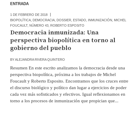
ENTRADA
1 DE FEBRERO DE 2018
BIOPOLÍTICA
,
DEMOCRACIA
,
DOSSIER
,
ESTADO
,
INMUNIZACIÓN
,
MICHEL
FOUCAULT
,
NÚMERO 43
,
ROBERTO ESPOSITO
Democracia inmunizada: Una
perspectiva biopolítica en torno al
gobierno del pueblo
BY
ALEJANDRA RIVERA QUINTERO
Resumen En este escrito analizamos la democracia desde una
perspectiva biopolítica, próxima a los trabajos de Michel
Foucault y Roberto Esposito. Encontramos que los cruces entre
el discurso biológico y político dan lugar a ejercicios de poder
cada vez más sofisticados y efectivos. Igual reflexionamos en
torno a los procesos de inmunización que propician que...