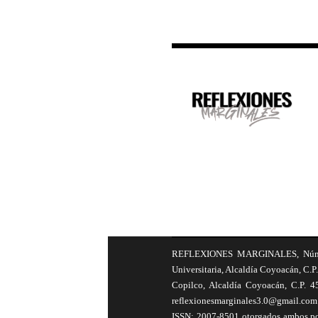
REFLEXIONES MARGINALES, Número 8
Universitaria, Alcaldía Coyoacán, C.P.
Copilco, Alcaldía Coyoacán, C.P. 4
reflexionesmarginales3.0@gmail.com 
ISSN: 2007-8501 otorgados ambos por 