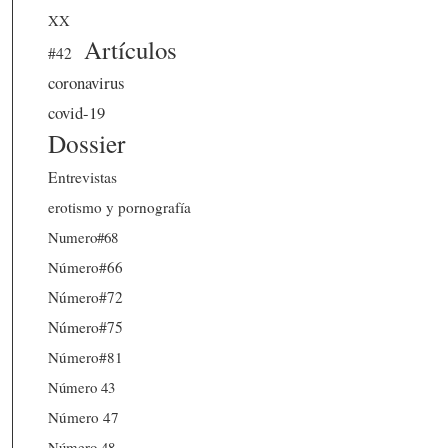
XX
Artículos
#42
coronavirus
covid-19
Dossier
Entrevistas
erotismo y pornografía
Numero#68
Número#66
Número#72
Número#75
Número#81
Número 43
Número 47
Número 48