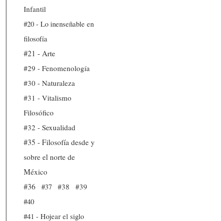
Infantil
#20 - Lo inenseñable en
filosofía
#21 - Arte
#29 - Fenomenología
#30 - Naturaleza
#31 - Vitalismo
Filosófico
#32 - Sexualidad
#35 - Filosofía desde y
sobre el norte de
México
#36
#37
#38
#39
#40
#41 - Hojear el siglo