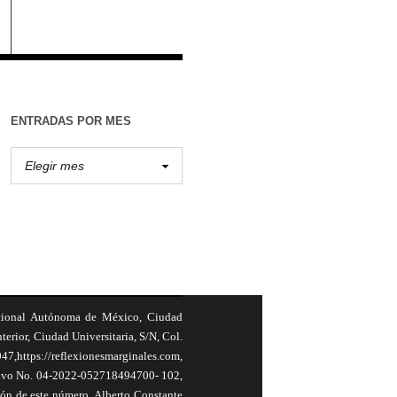
ENTRADAS POR MES
cional Autónoma de México, Ciudad
terior, Ciudad Universitaria, S/N, Col.
,https://reflexionesmarginales.com,
usivo No. 04-2022-052718494700- 102,
ión de este número, Alberto Constante