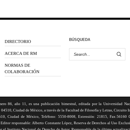
BÚSQUEDA
DIRECTORIO
ACERCA DE RM
NORMAS DE
COLABORACIÓN
6, año 11, es una publicación bimestral, editada por la Universidad Na
 04510, Ciudad de México, a través de la Facultad de Filosofía y Letras, Circuito In
510, Ciudad de México, Teléfono: 5550-8008, Extensión: 21815, Fax:56160 047
Editor responsable: Alberto Constante López, Reserva de Derechos al Uso Excl
el Instituto Nacional de Derecho de Autor. Responsable de la última actualizac