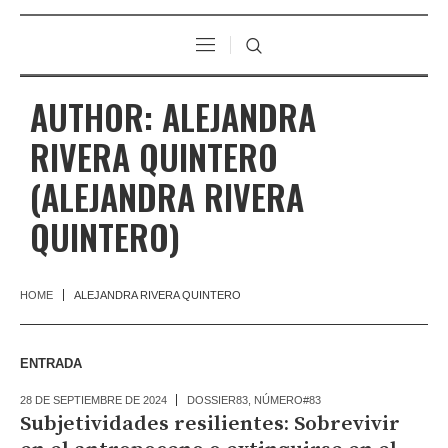
AUTHOR:
ALEJANDRA
RIVERA QUINTERO
(ALEJANDRA RIVERA
QUINTERO)
HOME
ALEJANDRA RIVERA QUINTERO
ENTRADA
28 DE SEPTIEMBRE DE 2024
DOSSIER83
,
NÚMERO#83
Subjetividades resilientes: Sobrevivir