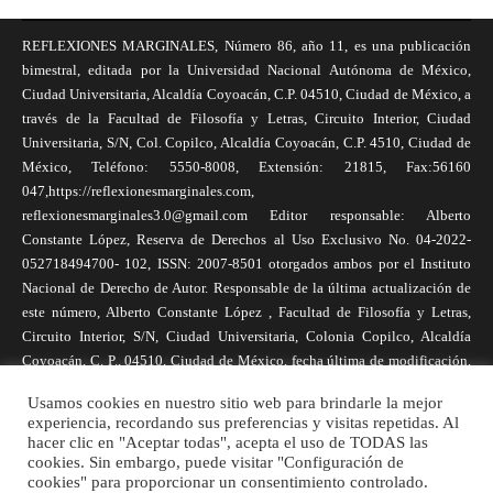
REFLEXIONES MARGINALES, Número 86, año 11, es una publicación
bimestral, editada por la Universidad Nacional Autónoma de México,
Ciudad Universitaria, Alcaldía Coyoacán, C.P. 04510, Ciudad de México, a
través de la Facultad de Filosofía y Letras, Circuito Interior, Ciudad
Universitaria, S/N, Col. Copilco, Alcaldía Coyoacán, C.P. 4510, Ciudad de
México, Teléfono: 5550-8008, Extensión: 21815, Fax:56160
047,https://reflexionesmarginales.com,
reflexionesmarginales3.0@gmail.com Editor responsable: Alberto
Constante López, Reserva de Derechos al Uso Exclusivo No. 04-2022-
052718494700- 102, ISSN: 2007-8501 otorgados ambos por el Instituto
Nacional de Derecho de Autor. Responsable de la última actualización de
este número, Alberto Constante López , Facultad de Filosofía y Letras,
Circuito Interior, S/N, Ciudad Universitaria, Colonia Copilco, Alcaldía
Coyoacán, C. P., 04510, Ciudad de México, fecha última de modificación,
1 de abril de 2025. Las opiniones expresadas por los autores no
Usamos cookies en nuestro sitio web para brindarle la mejor
necesariamente reflejan la postura de la revista, ni de Universidad Nacional
experiencia, recordando sus preferencias y visitas repetidas. Al
Autónoma de México. Los autores son responsables de los contenidos de
hacer clic en "Aceptar todas", acepta el uso de TODAS las
sus artículos. Se autoriza la reproducción total o parcial de los textos aquí
cookies. Sin embargo, puede visitar "Configuración de
cookies" para proporcionar un consentimiento controlado.
publicados siempre y cuando se cite la fuente completa y la dirección