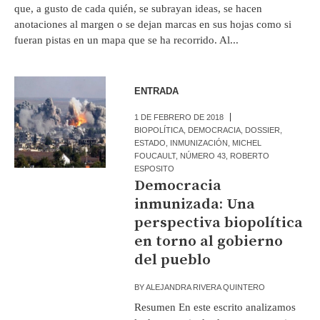
que, a gusto de cada quién, se subrayan ideas, se hacen
anotaciones al margen o se dejan marcas en sus hojas como si
fueran pistas en un mapa que se ha recorrido. Al...
ENTRADA
1 DE FEBRERO DE 2018
BIOPOLÍTICA
,
DEMOCRACIA
,
DOSSIER
,
ESTADO
,
INMUNIZACIÓN
,
MICHEL
FOUCAULT
,
NÚMERO 43
,
ROBERTO
ESPOSITO
Democracia
inmunizada: Una
perspectiva biopolítica
en torno al gobierno
del pueblo
BY
ALEJANDRA RIVERA QUINTERO
Resumen En este escrito analizamos