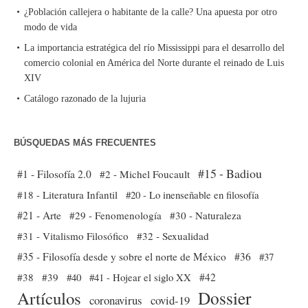
¿Población callejera o habitante de la calle? Una apuesta por otro
modo de vida
La importancia estratégica del río Mississippi para el desarrollo del
comercio colonial en América del Norte durante el reinado de Luis
XIV
Catálogo razonado de la lujuria
BÚSQUEDAS MÁS FRECUENTES
#15 - Badiou
#1 - Filosofía 2.0
#2 - Michel Foucault
#18 - Literatura Infantil
#20 - Lo inenseñable en filosofía
#21 - Arte
#29 - Fenomenología
#30 - Naturaleza
#31 - Vitalismo Filosófico
#32 - Sexualidad
#35 - Filosofía desde y sobre el norte de México
#36
#37
#38
#39
#40
#41 - Hojear el siglo XX
#42
Dossier
Artículos
coronavirus
covid-19