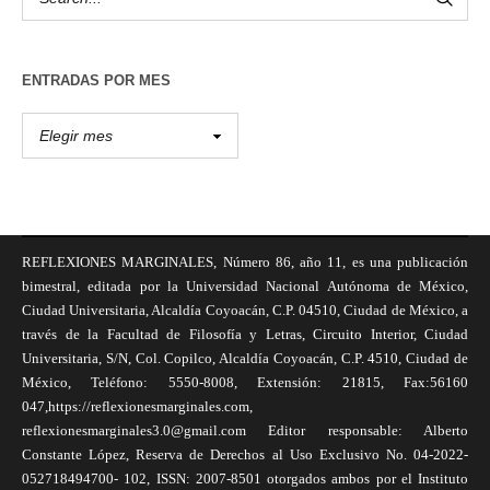
ENTRADAS POR MES
REFLEXIONES MARGINALES, Número 86, año 11, es una publicación
bimestral, editada por la Universidad Nacional Autónoma de México,
Ciudad Universitaria, Alcaldía Coyoacán, C.P. 04510, Ciudad de México, a
través de la Facultad de Filosofía y Letras, Circuito Interior, Ciudad
Universitaria, S/N, Col. Copilco, Alcaldía Coyoacán, C.P. 4510, Ciudad de
México, Teléfono: 5550-8008, Extensión: 21815, Fax:56160
047,https://reflexionesmarginales.com,
reflexionesmarginales3.0@gmail.com Editor responsable: Alberto
Constante López, Reserva de Derechos al Uso Exclusivo No. 04-2022-
052718494700- 102, ISSN: 2007-8501 otorgados ambos por el Instituto