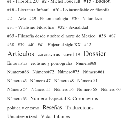
#15 - Badiou
#1 - Filosofía 2.0
#2 - Michel Foucault
#18 - Literatura Infantil
#20 - Lo inenseñable en filosofía
#21 - Arte
#29 - Fenomenología
#30 - Naturaleza
#31 - Vitalismo Filosófico
#32 - Sexualidad
#35 - Filosofía desde y sobre el norte de México
#36
#37
#38
#39
#40
#41 - Hojear el siglo XX
#42
Dossier
Artículos
coronavirus
covid-19
Entrevistas
erotismo y pornografía
Numero#68
Número#66
Número#72
Número#75
Número#81
Número 51
Número 43
Número 47
Número 48
Número 54
Número 56
Número 58
Número 60
Número 55
Número Especial 8: Coronavirus
Número 63
Reseñas
Traducciones
política y entorno
Uncategorized
Vidas Infames