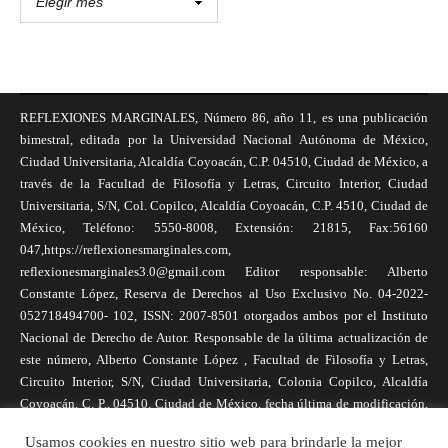
REFLEXIONES MARGINALES, Número 86, año 11, es una publicación
bimestral, editada por la Universidad Nacional Autónoma de México,
Ciudad Universitaria, Alcaldía Coyoacán, C.P. 04510, Ciudad de México, a
través de la Facultad de Filosofía y Letras, Circuito Interior, Ciudad
Universitaria, S/N, Col. Copilco, Alcaldía Coyoacán, C.P. 4510, Ciudad de
México, Teléfono: 5550-8008, Extensión: 21815, Fax:56160
047,https://reflexionesmarginales.com,
reflexionesmarginales3.0@gmail.com Editor responsable: Alberto
Constante López, Reserva de Derechos al Uso Exclusivo No. 04-2022-
052718494700- 102, ISSN: 2007-8501 otorgados ambos por el Instituto
Nacional de Derecho de Autor. Responsable de la última actualización de
este número, Alberto Constante López , Facultad de Filosofía y Letras,
Circuito Interior, S/N, Ciudad Universitaria, Colonia Copilco, Alcaldía
Coyoacán, C. P., 04510, Ciudad de México, fecha última de modificación,
1 de abril de 2025. Las opiniones expresadas por los autores no
Usamos cookies en nuestro sitio web para brindarle la mejor
necesariamente reflejan la postura de la revista, ni de Universidad Nacional