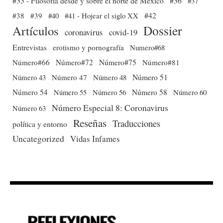
#35 - Filosofía desde y sobre el norte de México
#36
#37
#38
#39
#40
#41 - Hojear el siglo XX
#42
Dossier
Artículos
coronavirus
covid-19
Entrevistas
erotismo y pornografía
Numero#68
Número#66
Número#72
Número#75
Número#81
Número 51
Número 43
Número 47
Número 48
Número 54
Número 56
Número 58
Número 60
Número 55
Número Especial 8: Coronavirus
Número 63
Reseñas
Traducciones
política y entorno
Uncategorized
Vidas Infames