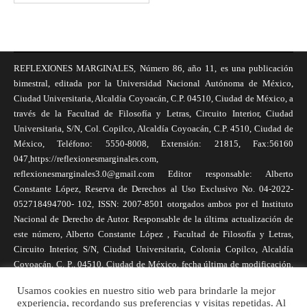
REFLEXIONES MARGINALES, Número 86, año 11, es una publicación
bimestral, editada por la Universidad Nacional Autónoma de México,
Ciudad Universitaria, Alcaldía Coyoacán, C.P. 04510, Ciudad de México, a
través de la Facultad de Filosofía y Letras, Circuito Interior, Ciudad
Universitaria, S/N, Col. Copilco, Alcaldía Coyoacán, C.P. 4510, Ciudad de
México, Teléfono: 5550-8008, Extensión: 21815, Fax:56160
047,https://reflexionesmarginales.com,
reflexionesmarginales3.0@gmail.com Editor responsable: Alberto
Constante López, Reserva de Derechos al Uso Exclusivo No. 04-2022-
052718494700- 102, ISSN: 2007-8501 otorgados ambos por el Instituto
Nacional de Derecho de Autor. Responsable de la última actualización de
este número, Alberto Constante López , Facultad de Filosofía y Letras,
Circuito Interior, S/N, Ciudad Universitaria, Colonia Copilco, Alcaldía
Coyoacán, C. P., 04510, Ciudad de México, fecha última de modificación,
1 de abril de 2025. Las opiniones expresadas por los autores no
Usamos cookies en nuestro sitio web para brindarle la mejor
necesariamente reflejan la postura de la revista, ni de Universidad Nacional
experiencia, recordando sus preferencias y visitas repetidas. Al