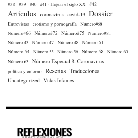
#38
#39
#40
#41 - Hojear el siglo XX
#42
Dossier
Artículos
coronavirus
covid-19
Entrevistas
erotismo y pornografía
Numero#68
Número#66
Número#72
Número#75
Número#81
Número 51
Número 43
Número 47
Número 48
Número 54
Número 56
Número 58
Número 60
Número 55
Número Especial 8: Coronavirus
Número 63
Reseñas
Traducciones
política y entorno
Uncategorized
Vidas Infames