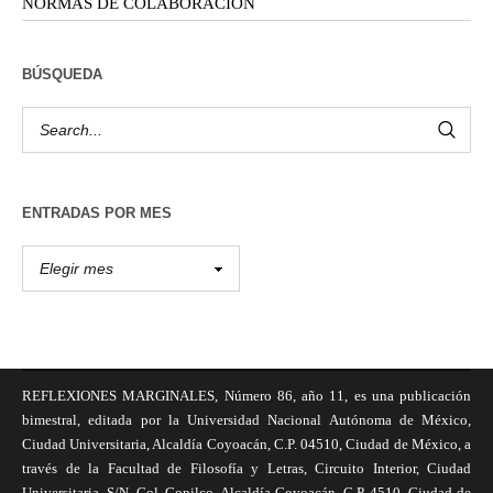
NORMAS DE COLABORACIÓN
BÚSQUEDA
ENTRADAS POR MES
REFLEXIONES MARGINALES, Número 86, año 11, es una publicación
bimestral, editada por la Universidad Nacional Autónoma de México,
Ciudad Universitaria, Alcaldía Coyoacán, C.P. 04510, Ciudad de México, a
través de la Facultad de Filosofía y Letras, Circuito Interior, Ciudad
Universitaria, S/N, Col. Copilco, Alcaldía Coyoacán, C.P. 4510, Ciudad de