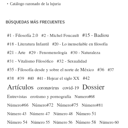
Catálogo razonado de la lujuria
BÚSQUEDAS MÁS FRECUENTES
#15 - Badiou
#1 - Filosofía 2.0
#2 - Michel Foucault
#18 - Literatura Infantil
#20 - Lo inenseñable en filosofía
#21 - Arte
#29 - Fenomenología
#30 - Naturaleza
#31 - Vitalismo Filosófico
#32 - Sexualidad
#35 - Filosofía desde y sobre el norte de México
#36
#37
#38
#39
#40
#41 - Hojear el siglo XX
#42
Dossier
Artículos
coronavirus
covid-19
Entrevistas
erotismo y pornografía
Numero#68
Número#66
Número#72
Número#75
Número#81
Número 51
Número 43
Número 47
Número 48
Número 54
Número 56
Número 58
Número 60
Número 55