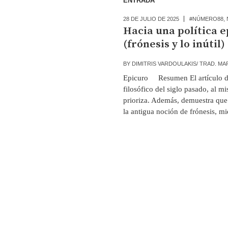
ENTRADA
28 DE JULIO DE 2025
#NÚMERO88
,
Hacia una política 
(frónesis y lo inútil)
BY
DIMITRIS VARDOULAKIS/ TRAD. MA
Epicuro Resumen El artículo dem
filosófico del siglo pasado, al m
prioriza. Además, demuestra que 
la antigua noción de frónesis, mie