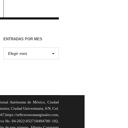
ENTRADAS POR MES
cional Autónoma de México, Ciudad
terior, Ciudad Universitaria, S/N, Col.
,https://reflexionesmarginales.com,
usivo No. 04-2022-052718494700- 102,
ión de este número, Alberto Constante