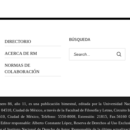
BÚSQUEDA
DIRECTORIO
ACERCA DE RM
NORMAS DE
COLABORACIÓN
6, año 11, es una publicación bimestral, editada por la Universidad Na
 04510, Ciudad de México, a través de la Facultad de Filosofía y Letras, Circuito In
510, Ciudad de México, Teléfono: 5550-8008, Extensión: 21815, Fax:56160 047
Editor responsable: Alberto Constante López, Reserva de Derechos al Uso Excl
el Instituto Nacional de Derecho de Autor. Responsable de la última actualizac