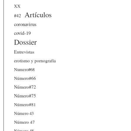
XX
Artículos
#42
coronavirus
covid-19
Dossier
Entrevistas
erotismo y pornografía
Numero#68
Número#66
Número#72
Número#75
Número#81
Número 43
Número 47
Número 48