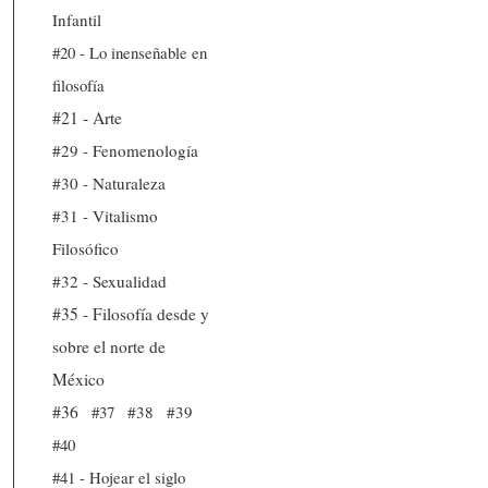
Infantil
#20 - Lo inenseñable en
filosofía
#21 - Arte
#29 - Fenomenología
#30 - Naturaleza
#31 - Vitalismo
Filosófico
#32 - Sexualidad
#35 - Filosofía desde y
sobre el norte de
México
#36
#37
#38
#39
#40
#41 - Hojear el siglo