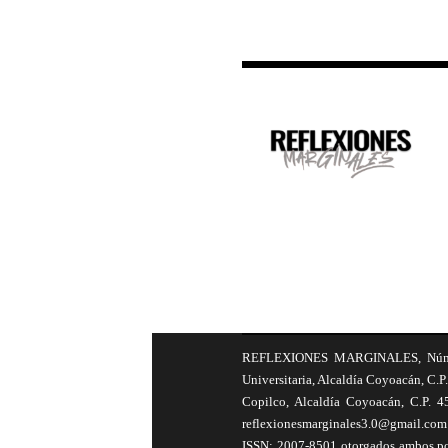
REFLEXIONES MARGINALES, Número 8
Universitaria, Alcaldía Coyoacán, C.P.
Copilco, Alcaldía Coyoacán, C.P. 4
reflexionesmarginales3.0@gmail.com 
ISSN: 2007-8501 otorgados ambos por 