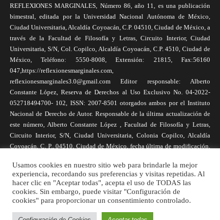
REFLEXIONES MARGINALES, Número 86, año 11, es una publicación
bimestral, editada por la Universidad Nacional Autónoma de México,
Ciudad Universitaria, Alcaldía Coyoacán, C.P. 04510, Ciudad de México, a
través de la Facultad de Filosofía y Letras, Circuito Interior, Ciudad
Universitaria, S/N, Col. Copilco, Alcaldía Coyoacán, C.P. 4510, Ciudad de
México, Teléfono: 5550-8008, Extensión: 21815, Fax:56160
047,https://reflexionesmarginales.com,
reflexionesmarginales3.0@gmail.com Editor responsable: Alberto
Constante López, Reserva de Derechos al Uso Exclusivo No. 04-2022-
052718494700- 102, ISSN: 2007-8501 otorgados ambos por el Instituto
Nacional de Derecho de Autor. Responsable de la última actualización de
este número, Alberto Constante López , Facultad de Filosofía y Letras,
Circuito Interior, S/N, Ciudad Universitaria, Colonia Copilco, Alcaldía
Coyoacán, C. P., 04510, Ciudad de México, fecha última de modificación,
1 de abril de 2025. Las opiniones expresadas por los autores no
Usamos cookies en nuestro sitio web para brindarle la mejor
necesariamente reflejan la postura de la revista, ni de Universidad Nacional
experiencia, recordando sus preferencias y visitas repetidas. Al
Autónoma de México. Los autores son responsables de los contenidos de
hacer clic en "Aceptar todas", acepta el uso de TODAS las
sus artículos. Se autoriza la reproducción total o parcial de los textos aquí
cookies. Sin embargo, puede visitar "Configuración de
cookies" para proporcionar un consentimiento controlado.
publicados siempre y cuando se cite la fuente completa y la dirección
electrónica de la publicación.
Configuración de Cookies
Aceptar todas