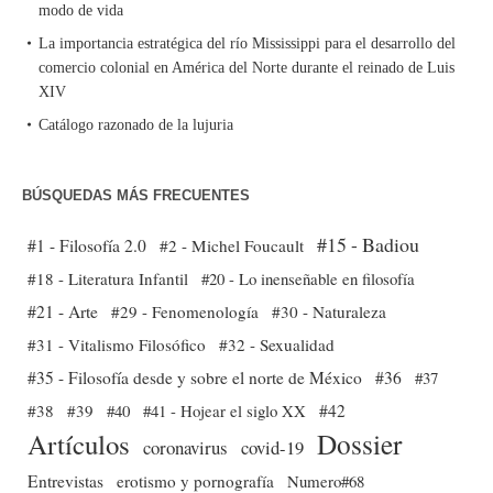
modo de vida
La importancia estratégica del río Mississippi para el desarrollo del
comercio colonial en América del Norte durante el reinado de Luis
XIV
Catálogo razonado de la lujuria
BÚSQUEDAS MÁS FRECUENTES
#15 - Badiou
#1 - Filosofía 2.0
#2 - Michel Foucault
#18 - Literatura Infantil
#20 - Lo inenseñable en filosofía
#21 - Arte
#29 - Fenomenología
#30 - Naturaleza
#31 - Vitalismo Filosófico
#32 - Sexualidad
#35 - Filosofía desde y sobre el norte de México
#36
#37
#38
#39
#40
#41 - Hojear el siglo XX
#42
Dossier
Artículos
coronavirus
covid-19
Entrevistas
erotismo y pornografía
Numero#68