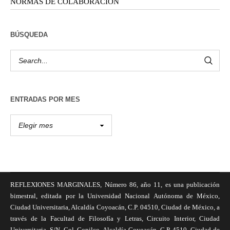
NORMAS DE COLABORACIÓN
BÚSQUEDA
ENTRADAS POR MES
REFLEXIONES MARGINALES, Número 86, año 11, es una publicación
bimestral, editada por la Universidad Nacional Autónoma de México,
Ciudad Universitaria, Alcaldía Coyoacán, C.P. 04510, Ciudad de México, a
través de la Facultad de Filosofía y Letras, Circuito Interior, Ciudad
Universitaria, S/N, Col. Copilco, Alcaldía Coyoacán, C.P. 4510, Ciudad de