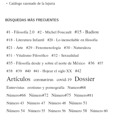
Catálogo razonado de la lujuria
BÚSQUEDAS MÁS FRECUENTES
#15 - Badiou
#1 - Filosofía 2.0
#2 - Michel Foucault
#18 - Literatura Infantil
#20 - Lo inenseñable en filosofía
#21 - Arte
#29 - Fenomenología
#30 - Naturaleza
#31 - Vitalismo Filosófico
#32 - Sexualidad
#35 - Filosofía desde y sobre el norte de México
#36
#37
#38
#39
#40
#41 - Hojear el siglo XX
#42
Dossier
Artículos
coronavirus
covid-19
Entrevistas
erotismo y pornografía
Numero#68
Número#66
Número#72
Número#75
Número#81
Número 51
Número 43
Número 47
Número 48
Número 54
Número 56
Número 58
Número 60
Número 55