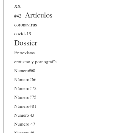
XX
Artículos
#42
coronavirus
covid-19
Dossier
Entrevistas
erotismo y pornografía
Numero#68
Número#66
Número#72
Número#75
Número#81
Número 43
Número 47
Número 48