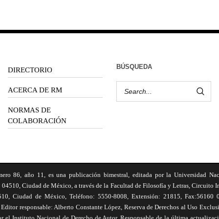
BÚSQUEDA
DIRECTORIO
ACERCA DE RM
NORMAS DE
COLABORACIÓN
6, año 11, es una publicación bimestral, editada por la Universidad Na
 04510, Ciudad de México, a través de la Facultad de Filosofía y Letras, Circuito In
510, Ciudad de México, Teléfono: 5550-8008, Extensión: 21815, Fax:56160 047
Editor responsable: Alberto Constante López, Reserva de Derechos al Uso Excl
el Instituto Nacional de Derecho de Autor. Responsable de la última actualizac