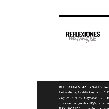
REFLEXIONES MARGINALES, Número 8
Universitaria, Alcaldía Coyoacán, C.P.
Copilco, Alcaldía Coyoacán, C.P. 4
reflexionesmarginales3.0@gmail.com 
ISSN: 2007-8501 otorgados ambos por 