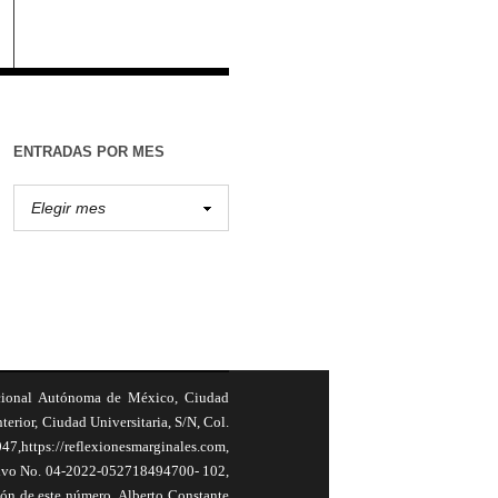
ENTRADAS POR MES
cional Autónoma de México, Ciudad
terior, Ciudad Universitaria, S/N, Col.
,https://reflexionesmarginales.com,
usivo No. 04-2022-052718494700- 102,
ión de este número, Alberto Constante