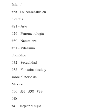
Infantil
#20 - Lo inenseñable en
filosofía
#21 - Arte
#29 - Fenomenología
#30 - Naturaleza
#31 - Vitalismo
Filosófico
#32 - Sexualidad
#35 - Filosofía desde y
sobre el norte de
México
#36
#37
#38
#39
#40
#41 - Hojear el siglo