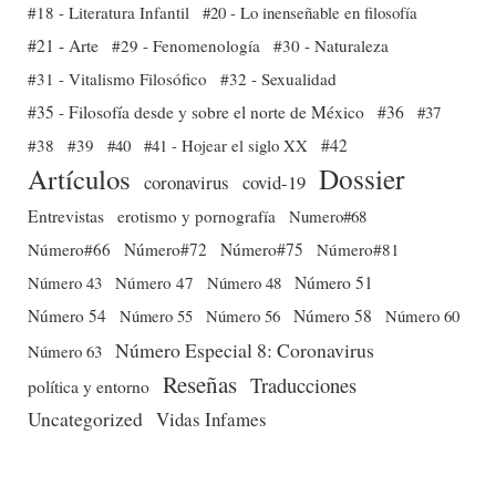
#18 - Literatura Infantil
#20 - Lo inenseñable en filosofía
#21 - Arte
#29 - Fenomenología
#30 - Naturaleza
#31 - Vitalismo Filosófico
#32 - Sexualidad
#35 - Filosofía desde y sobre el norte de México
#36
#37
#38
#39
#40
#41 - Hojear el siglo XX
#42
Dossier
Artículos
coronavirus
covid-19
Entrevistas
erotismo y pornografía
Numero#68
Número#66
Número#72
Número#75
Número#81
Número 51
Número 43
Número 47
Número 48
Número 54
Número 56
Número 58
Número 60
Número 55
Número Especial 8: Coronavirus
Número 63
Reseñas
Traducciones
política y entorno
Uncategorized
Vidas Infames