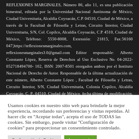
REFLEXIONES MARGINALES, Número 86, año 11, es una publicación
bimestral, editada por la Universidad Nacional Autónoma de México,
Ciudad Universitaria, Alcaldía Coyoacán, C.P. 04510, Ciudad de México, a
través de la Facultad de Filosofía y Letras, Circuito Interior, Ciudad
Universitaria, S/N, Col. Copilco, Alcaldía Coyoacán, C.P. 4510, Ciudad de
México, Teléfono: 5550-8008, Extensión: 21815, Fax:56160
047,https://reflexionesmarginales.com,
reflexionesmarginales3.0@gmail.com Editor responsable: Alberto
Constante López, Reserva de Derechos al Uso Exclusivo No. 04-2022-
052718494700- 102, ISSN: 2007-8501 otorgados ambos por el Instituto
Nacional de Derecho de Autor. Responsable de la última actualización de
este número, Alberto Constante López , Facultad de Filosofía y Letras,
Circuito Interior, S/N, Ciudad Universitaria, Colonia Copilco, Alcaldía
Coyoacán, C. P., 04510, Ciudad de México, fecha última de modificación,
1 de abril de 2025. Las opiniones expresadas por los autores no
Usamos cookies en nuestro sitio web para brindarle la mejor
necesariamente reflejan la postura de la revista, ni de Universidad Nacional
experiencia, recordando sus preferencias y visitas repetidas. Al
Autónoma de México. Los autores son responsables de los contenidos de
hacer clic en "Aceptar todas", acepta el uso de TODAS las
sus artículos. Se autoriza la reproducción total o parcial de los textos aquí
cookies. Sin embargo, puede visitar "Configuración de
cookies" para proporcionar un consentimiento controlado.
publicados siempre y cuando se cite la fuente completa y la dirección
electrónica de la publicación.