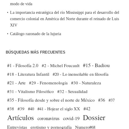
modo de vida
La importancia estratégica del río Mississippi para el desarrollo del
comercio colonial en América del Norte durante el reinado de Luis
XIV
Catálogo razonado de la lujuria
BÚSQUEDAS MÁS FRECUENTES
#15 - Badiou
#1 - Filosofía 2.0
#2 - Michel Foucault
#18 - Literatura Infantil
#20 - Lo inenseñable en filosofía
#21 - Arte
#29 - Fenomenología
#30 - Naturaleza
#31 - Vitalismo Filosófico
#32 - Sexualidad
#35 - Filosofía desde y sobre el norte de México
#36
#37
#38
#39
#40
#41 - Hojear el siglo XX
#42
Dossier
Artículos
coronavirus
covid-19
Entrevistas
erotismo y pornografía
Numero#68