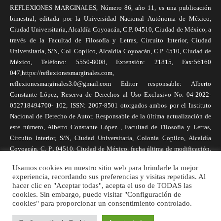
REFLEXIONES MARGINALES, Número 86, año 11, es una publicación
bimestral, editada por la Universidad Nacional Autónoma de México,
Ciudad Universitaria, Alcaldía Coyoacán, C.P. 04510, Ciudad de México, a
través de la Facultad de Filosofía y Letras, Circuito Interior, Ciudad
Universitaria, S/N, Col. Copilco, Alcaldía Coyoacán, C.P. 4510, Ciudad de
México, Teléfono: 5550-8008, Extensión: 21815, Fax:56160
047,https://reflexionesmarginales.com,
reflexionesmarginales3.0@gmail.com Editor responsable: Alberto
Constante López, Reserva de Derechos al Uso Exclusivo No. 04-2022-
052718494700- 102, ISSN: 2007-8501 otorgados ambos por el Instituto
Nacional de Derecho de Autor. Responsable de la última actualización de
este número, Alberto Constante López , Facultad de Filosofía y Letras,
Circuito Interior, S/N, Ciudad Universitaria, Colonia Copilco, Alcaldía
Coyoacán, C. P., 04510, Ciudad de México, fecha última de modificación,
1 de abril de 2025. Las opiniones expresadas por los autores no
Usamos cookies en nuestro sitio web para brindarle la mejor
necesariamente reflejan la postura de la revista, ni de Universidad Nacional
experiencia, recordando sus preferencias y visitas repetidas. Al
Autónoma de México. Los autores son responsables de los contenidos de
hacer clic en "Aceptar todas", acepta el uso de TODAS las
sus artículos. Se autoriza la reproducción total o parcial de los textos aquí
cookies. Sin embargo, puede visitar "Configuración de
cookies" para proporcionar un consentimiento controlado.
publicados siempre y cuando se cite la fuente completa y la dirección
electrónica de la publicación.