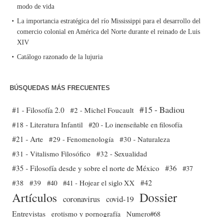
modo de vida
La importancia estratégica del río Mississippi para el desarrollo del
comercio colonial en América del Norte durante el reinado de Luis
XIV
Catálogo razonado de la lujuria
BÚSQUEDAS MÁS FRECUENTES
#15 - Badiou
#1 - Filosofía 2.0
#2 - Michel Foucault
#18 - Literatura Infantil
#20 - Lo inenseñable en filosofía
#21 - Arte
#29 - Fenomenología
#30 - Naturaleza
#31 - Vitalismo Filosófico
#32 - Sexualidad
#35 - Filosofía desde y sobre el norte de México
#36
#37
#38
#39
#40
#41 - Hojear el siglo XX
#42
Dossier
Artículos
coronavirus
covid-19
Entrevistas
erotismo y pornografía
Numero#68