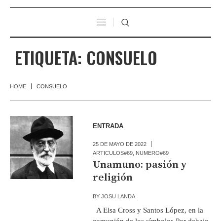
ETIQUETA:
CONSUELO
HOME
CONSUELO
ENTRADA
25 DE MAYO DE 2022
ARTICULOS#69
,
NUMERO#69
Unamuno: pasión y
religión
BY
JOSU LANDA
A Elsa Cross y Santos López, en la
comunión de los símbolos Por debajo