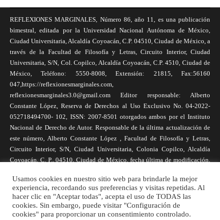
REFLEXIONES MARGINALES, Número 86, año 11, es una publicación
bimestral, editada por la Universidad Nacional Autónoma de México,
Ciudad Universitaria, Alcaldía Coyoacán, C.P. 04510, Ciudad de México, a
través de la Facultad de Filosofía y Letras, Circuito Interior, Ciudad
Universitaria, S/N, Col. Copilco, Alcaldía Coyoacán, C.P. 4510, Ciudad de
México, Teléfono: 5550-8008, Extensión: 21815, Fax:56160
047,https://reflexionesmarginales.com,
reflexionesmarginales3.0@gmail.com Editor responsable: Alberto
Constante López, Reserva de Derechos al Uso Exclusivo No. 04-2022-
052718494700- 102, ISSN: 2007-8501 otorgados ambos por el Instituto
Nacional de Derecho de Autor. Responsable de la última actualización de
este número, Alberto Constante López , Facultad de Filosofía y Letras,
Circuito Interior, S/N, Ciudad Universitaria, Colonia Copilco, Alcaldía
Coyoacán, C. P., 04510, Ciudad de México, fecha última de modificación,
1 de abril de 2025. Las opiniones expresadas por los autores no
Usamos cookies en nuestro sitio web para brindarle la mejor
necesariamente reflejan la postura de la revista, ni de Universidad Nacional
experiencia, recordando sus preferencias y visitas repetidas. Al
Autónoma de México. Los autores son responsables de los contenidos de
hacer clic en "Aceptar todas", acepta el uso de TODAS las
sus artículos. Se autoriza la reproducción total o parcial de los textos aquí
cookies. Sin embargo, puede visitar "Configuración de
cookies" para proporcionar un consentimiento controlado.
publicados siempre y cuando se cite la fuente completa y la dirección