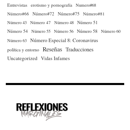
Entrevistas
erotismo y pornografía
Numero#68
Número#66
Número#72
Número#75
Número#81
Número 51
Número 43
Número 47
Número 48
Número 54
Número 56
Número 58
Número 60
Número 55
Número Especial 8: Coronavirus
Número 63
Reseñas
Traducciones
política y entorno
Uncategorized
Vidas Infames