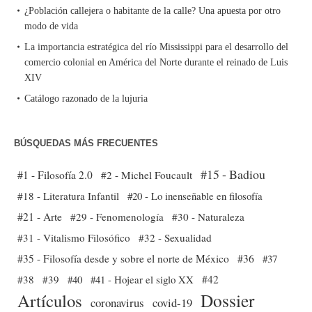
¿Población callejera o habitante de la calle? Una apuesta por otro
modo de vida
La importancia estratégica del río Mississippi para el desarrollo del
comercio colonial en América del Norte durante el reinado de Luis
XIV
Catálogo razonado de la lujuria
BÚSQUEDAS MÁS FRECUENTES
#15 - Badiou
#1 - Filosofía 2.0
#2 - Michel Foucault
#18 - Literatura Infantil
#20 - Lo inenseñable en filosofía
#21 - Arte
#29 - Fenomenología
#30 - Naturaleza
#31 - Vitalismo Filosófico
#32 - Sexualidad
#35 - Filosofía desde y sobre el norte de México
#36
#37
#38
#39
#40
#41 - Hojear el siglo XX
#42
Dossier
Artículos
coronavirus
covid-19