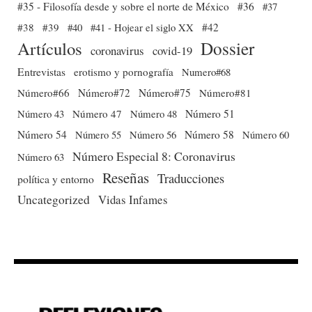
#35 - Filosofía desde y sobre el norte de México
#36
#37
#38
#39
#40
#41 - Hojear el siglo XX
#42
Dossier
Artículos
coronavirus
covid-19
Entrevistas
erotismo y pornografía
Numero#68
Número#66
Número#72
Número#75
Número#81
Número 51
Número 43
Número 47
Número 48
Número 54
Número 56
Número 58
Número 60
Número 55
Número Especial 8: Coronavirus
Número 63
Reseñas
Traducciones
política y entorno
Uncategorized
Vidas Infames