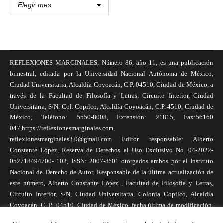
REFLEXIONES MARGINALES, Número 86, año 11, es una publicación
bimestral, editada por la Universidad Nacional Autónoma de México,
Ciudad Universitaria, Alcaldía Coyoacán, C.P. 04510, Ciudad de México, a
través de la Facultad de Filosofía y Letras, Circuito Interior, Ciudad
Universitaria, S/N, Col. Copilco, Alcaldía Coyoacán, C.P. 4510, Ciudad de
México, Teléfono: 5550-8008, Extensión: 21815, Fax:56160
047,https://reflexionesmarginales.com,
reflexionesmarginales3.0@gmail.com Editor responsable: Alberto
Constante López, Reserva de Derechos al Uso Exclusivo No. 04-2022-
052718494700- 102, ISSN: 2007-8501 otorgados ambos por el Instituto
Nacional de Derecho de Autor. Responsable de la última actualización de
este número, Alberto Constante López , Facultad de Filosofía y Letras,
Circuito Interior, S/N, Ciudad Universitaria, Colonia Copilco, Alcaldía
Coyoacán, C. P., 04510, Ciudad de México, fecha última de modificación,
1 de abril de 2025. Las opiniones expresadas por los autores no