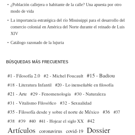
¿Población callejera o habitante de la calle? Una apuesta por otro
modo de vida
La importancia estratégica del río Mississippi para el desarrollo del
comercio colonial en América del Norte durante el reinado de Luis
XIV
Catálogo razonado de la lujuria
BÚSQUEDAS MÁS FRECUENTES
#15 - Badiou
#1 - Filosofía 2.0
#2 - Michel Foucault
#18 - Literatura Infantil
#20 - Lo inenseñable en filosofía
#21 - Arte
#29 - Fenomenología
#30 - Naturaleza
#31 - Vitalismo Filosófico
#32 - Sexualidad
#35 - Filosofía desde y sobre el norte de México
#36
#37
#38
#39
#40
#41 - Hojear el siglo XX
#42
Dossier
Artículos
coronavirus
covid-19