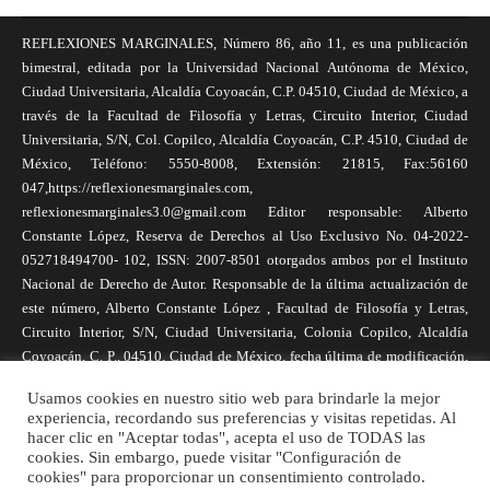
REFLEXIONES MARGINALES, Número 86, año 11, es una publicación
bimestral, editada por la Universidad Nacional Autónoma de México,
Ciudad Universitaria, Alcaldía Coyoacán, C.P. 04510, Ciudad de México, a
través de la Facultad de Filosofía y Letras, Circuito Interior, Ciudad
Universitaria, S/N, Col. Copilco, Alcaldía Coyoacán, C.P. 4510, Ciudad de
México, Teléfono: 5550-8008, Extensión: 21815, Fax:56160
047,https://reflexionesmarginales.com,
reflexionesmarginales3.0@gmail.com Editor responsable: Alberto
Constante López, Reserva de Derechos al Uso Exclusivo No. 04-2022-
052718494700- 102, ISSN: 2007-8501 otorgados ambos por el Instituto
Nacional de Derecho de Autor. Responsable de la última actualización de
este número, Alberto Constante López , Facultad de Filosofía y Letras,
Circuito Interior, S/N, Ciudad Universitaria, Colonia Copilco, Alcaldía
Coyoacán, C. P., 04510, Ciudad de México, fecha última de modificación,
1 de abril de 2025. Las opiniones expresadas por los autores no
Usamos cookies en nuestro sitio web para brindarle la mejor
necesariamente reflejan la postura de la revista, ni de Universidad Nacional
experiencia, recordando sus preferencias y visitas repetidas. Al
Autónoma de México. Los autores son responsables de los contenidos de
hacer clic en "Aceptar todas", acepta el uso de TODAS las
sus artículos. Se autoriza la reproducción total o parcial de los textos aquí
cookies. Sin embargo, puede visitar "Configuración de
cookies" para proporcionar un consentimiento controlado.
publicados siempre y cuando se cite la fuente completa y la dirección