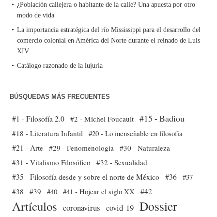
¿Población callejera o habitante de la calle? Una apuesta por otro
modo de vida
La importancia estratégica del río Mississippi para el desarrollo del
comercio colonial en América del Norte durante el reinado de Luis
XIV
Catálogo razonado de la lujuria
BÚSQUEDAS MÁS FRECUENTES
#15 - Badiou
#1 - Filosofía 2.0
#2 - Michel Foucault
#18 - Literatura Infantil
#20 - Lo inenseñable en filosofía
#21 - Arte
#29 - Fenomenología
#30 - Naturaleza
#31 - Vitalismo Filosófico
#32 - Sexualidad
#35 - Filosofía desde y sobre el norte de México
#36
#37
#38
#39
#40
#41 - Hojear el siglo XX
#42
Dossier
Artículos
coronavirus
covid-19