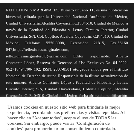
REFLEXIONES MARGINALES, Número 86, año 11, es una publicación
bimestral, editada por la Universidad Nacional Autónoma de México,
Ciudad Universitaria, Alcaldía Coyoacán, C.P. 04510, Ciudad de México, a
través de la Facultad de Filosofía y Letras, Circuito Interior, Ciudad
Universitaria, S/N, Col. Copilco, Alcaldía Coyoacán, C.P. 4510, Ciudad de
México, Teléfono: 5550-8008, Extensión: 21815, Fax:56160
047,https://reflexionesmarginales.com,
reflexionesmarginales3.0@gmail.com Editor responsable: Alberto
Constante López, Reserva de Derechos al Uso Exclusivo No. 04-2022-
052718494700- 102, ISSN: 2007-8501 otorgados ambos por el Instituto
Nacional de Derecho de Autor. Responsable de la última actualización de
este número, Alberto Constante López , Facultad de Filosofía y Letras,
Circuito Interior, S/N, Ciudad Universitaria, Colonia Copilco, Alcaldía
Coyoacán, C. P., 04510, Ciudad de México, fecha última de modificación,
1 de abril de 2025. Las opiniones expresadas por los autores no
Usamos cookies en nuestro sitio web para brindarle la mejor
necesariamente reflejan la postura de la revista, ni de Universidad Nacional
experiencia, recordando sus preferencias y visitas repetidas. Al
Autónoma de México. Los autores son responsables de los contenidos de
hacer clic en "Aceptar todas", acepta el uso de TODAS las
sus artículos. Se autoriza la reproducción total o parcial de los textos aquí
cookies. Sin embargo, puede visitar "Configuración de
cookies" para proporcionar un consentimiento controlado.
publicados siempre y cuando se cite la fuente completa y la dirección