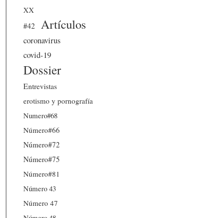
XX
Artículos
#42
coronavirus
covid-19
Dossier
Entrevistas
erotismo y pornografía
Numero#68
Número#66
Número#72
Número#75
Número#81
Número 43
Número 47
Número 48