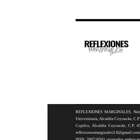
REFLEXIONES MARGINALES, Número 8
Universitaria, Alcaldía Coyoacán, C.P.
Copilco, Alcaldía Coyoacán, C.P. 4
reflexionesmarginales3.0@gmail.com 
ISSN: 2007-8501 otorgados ambos por 