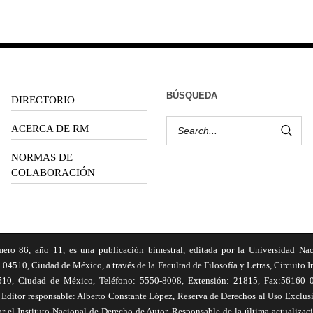
BÚSQUEDA
DIRECTORIO
ACERCA DE RM
NORMAS DE
COLABORACIÓN
6, año 11, es una publicación bimestral, editada por la Universidad Na
 04510, Ciudad de México, a través de la Facultad de Filosofía y Letras, Circuito In
510, Ciudad de México, Teléfono: 5550-8008, Extensión: 21815, Fax:56160 047
Editor responsable: Alberto Constante López, Reserva de Derechos al Uso Excl
el Instituto Nacional de Derecho de Autor. Responsable de la última actualizac