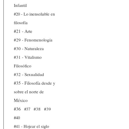
Infantil
#20 - Lo inenseñable en
filosofía
#21 - Arte
#29 - Fenomenología
#30 - Naturaleza
#31 - Vitalismo
Filosófico
#32 - Sexualidad
#35 - Filosofía desde y
sobre el norte de
México
#36
#37
#38
#39
#40
#41 - Hojear el siglo