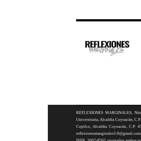
REFLEXIONES MARGINALES, Número 8
Universitaria, Alcaldía Coyoacán, C.P.
Copilco, Alcaldía Coyoacán, C.P. 4
reflexionesmarginales3.0@gmail.com 
ISSN: 2007-8501 otorgados ambos por 