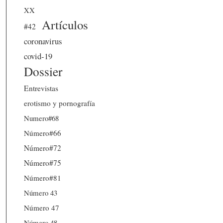
XX
Artículos
#42
coronavirus
covid-19
Dossier
Entrevistas
erotismo y pornografía
Numero#68
Número#66
Número#72
Número#75
Número#81
Número 43
Número 47
Número 48