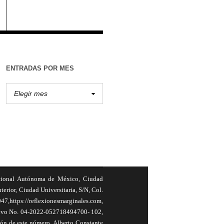
ENTRADAS POR MES
cional Autónoma de México, Ciudad
terior, Ciudad Universitaria, S/N, Col.
,https://reflexionesmarginales.com,
usivo No. 04-2022-052718494700- 102,
ión de este número, Alberto Constante