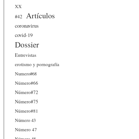
XX
Artículos
#42
coronavirus
covid-19
Dossier
Entrevistas
erotismo y pornografía
Numero#68
Número#66
Número#72
Número#75
Número#81
Número 43
Número 47
Número 48