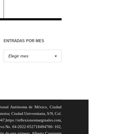
ENTRADAS POR MES
cional Autónoma de México, Ciudad
terior, Ciudad Universitaria, S/N, Col.
,https://reflexionesmarginales.com,
usivo No. 04-2022-052718494700- 102,
ión de este número, Alberto Constante