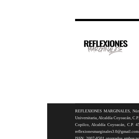
REFLEXIONES MARGINALES, Número 8
Universitaria, Alcaldía Coyoacán, C.P.
Copilco, Alcaldía Coyoacán, C.P. 4
reflexionesmarginales3.0@gmail.com 
ISSN: 2007-8501 otorgados ambos por 