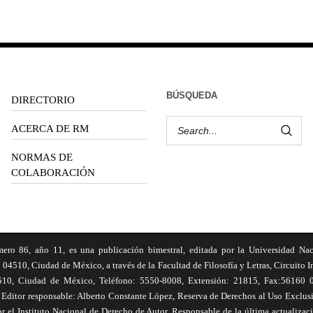
BÚSQUEDA
DIRECTORIO
ACERCA DE RM
NORMAS DE
COLABORACIÓN
6, año 11, es una publicación bimestral, editada por la Universidad Na
 04510, Ciudad de México, a través de la Facultad de Filosofía y Letras, Circuito In
510, Ciudad de México, Teléfono: 5550-8008, Extensión: 21815, Fax:56160 047
Editor responsable: Alberto Constante López, Reserva de Derechos al Uso Excl
el Instituto Nacional de Derecho de Autor. Responsable de la última actualizac