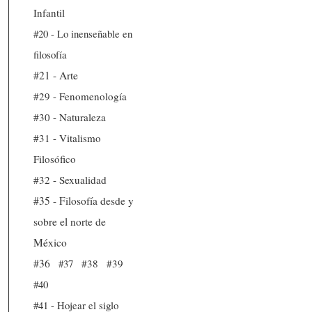
Infantil
#20 - Lo inenseñable en
filosofía
#21 - Arte
#29 - Fenomenología
#30 - Naturaleza
#31 - Vitalismo
Filosófico
#32 - Sexualidad
#35 - Filosofía desde y
sobre el norte de
México
#36
#37
#38
#39
#40
#41 - Hojear el siglo