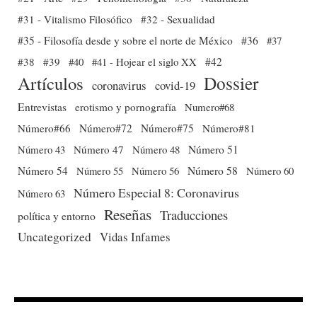
#31 - Vitalismo Filosófico
#32 - Sexualidad
#35 - Filosofía desde y sobre el norte de México
#36
#37
#38
#39
#40
#41 - Hojear el siglo XX
#42
Dossier
Artículos
coronavirus
covid-19
Entrevistas
erotismo y pornografía
Numero#68
Número#66
Número#72
Número#75
Número#81
Número 51
Número 43
Número 47
Número 48
Número 54
Número 56
Número 58
Número 60
Número 55
Número Especial 8: Coronavirus
Número 63
Reseñas
Traducciones
política y entorno
Uncategorized
Vidas Infames