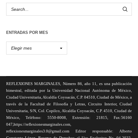
ENTRADAS POR MES
REFLEXIONES MARGINALES, Número 86, año 11, es una publicación
bimestral, editada por la Universidad Nacional Autónoma de México,
Ciudad Universitaria, Alcaldía Coyoacán, C.P. 04510, Ciudad de México, a
través de la Facultad de Filosofía y Letras, Circuito Interior, Ciudad
Universitaria, S/N, Col. Copilco, Alcaldía Coyoacán, C.P. 4510, Ciudad de
México, Teléfono: 5550-8008, Extensión: 21815, Fax:56160
047,https://reflexionesmarginales.com,
reflexionesmarginales3.0@gmail.com Editor responsable: Alberto
Constante López, Reserva de Derechos al Uso Exclusivo No. 04-2022-