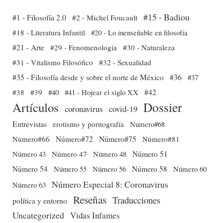
#15 - Badiou
#1 - Filosofía 2.0
#2 - Michel Foucault
#18 - Literatura Infantil
#20 - Lo inenseñable en filosofía
#21 - Arte
#29 - Fenomenología
#30 - Naturaleza
#31 - Vitalismo Filosófico
#32 - Sexualidad
#35 - Filosofía desde y sobre el norte de México
#36
#37
#38
#39
#40
#41 - Hojear el siglo XX
#42
Dossier
Artículos
coronavirus
covid-19
Entrevistas
erotismo y pornografía
Numero#68
Número#66
Número#72
Número#75
Número#81
Número 51
Número 43
Número 47
Número 48
Número 54
Número 56
Número 58
Número 60
Número 55
Número Especial 8: Coronavirus
Número 63
Reseñas
Traducciones
política y entorno
Uncategorized
Vidas Infames