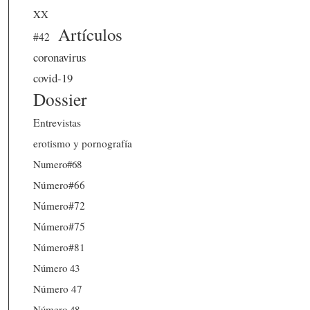
XX
Artículos
#42
coronavirus
covid-19
Dossier
Entrevistas
erotismo y pornografía
Numero#68
Número#66
Número#72
Número#75
Número#81
Número 43
Número 47
Número 48