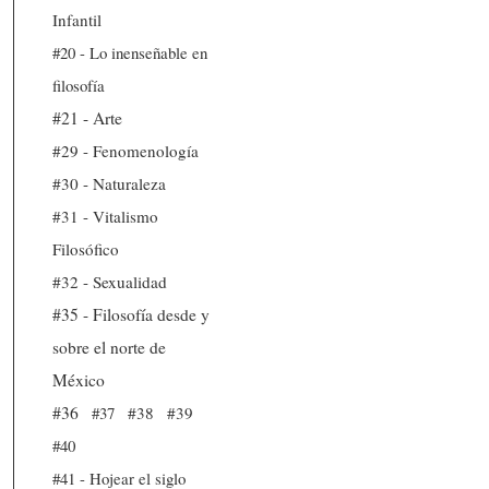
Infantil
#20 - Lo inenseñable en
filosofía
#21 - Arte
#29 - Fenomenología
#30 - Naturaleza
#31 - Vitalismo
Filosófico
#32 - Sexualidad
#35 - Filosofía desde y
sobre el norte de
México
#36
#37
#38
#39
#40
#41 - Hojear el siglo