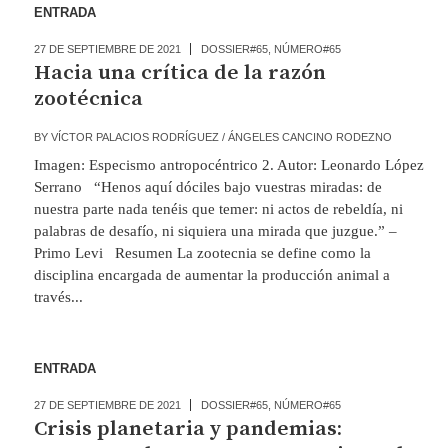
ENTRADA
27 DE SEPTIEMBRE DE 2021
DOSSIER#65
,
NÚMERO#65
Hacia una crítica de la razón
zootécnica
BY
VÍCTOR PALACIOS RODRÍGUEZ / ÁNGELES CANCINO RODEZNO
Imagen: Especismo antropocéntrico 2. Autor: Leonardo López
Serrano “Henos aquí dóciles bajo vuestras miradas: de
nuestra parte nada tenéis que temer: ni actos de rebeldía, ni
palabras de desafío, ni siquiera una mirada que juzgue.” –
Primo Levi Resumen La zootecnia se define como la
disciplina encargada de aumentar la producción animal a
través...
ENTRADA
27 DE SEPTIEMBRE DE 2021
DOSSIER#65
,
NÚMERO#65
Crisis planetaria y pandemias: