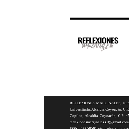
REFLEXIONES MARGINALES, Número 8
Universitaria, Alcaldía Coyoacán, C.P.
Copilco, Alcaldía Coyoacán, C.P. 4
reflexionesmarginales3.0@gmail.com 
ISSN: 2007-8501 otorgados ambos por 