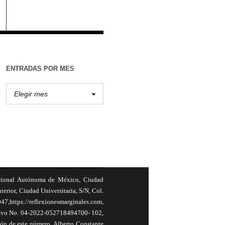
ENTRADAS POR MES
cional Autónoma de México, Ciudad
terior, Ciudad Universitaria, S/N, Col.
,https://reflexionesmarginales.com,
usivo No. 04-2022-052718494700- 102,
ión de este número, Alberto Constante