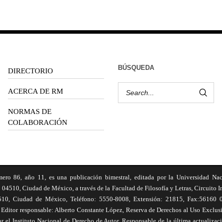
BÚSQUEDA
DIRECTORIO
ACERCA DE RM
NORMAS DE
COLABORACIÓN
6, año 11, es una publicación bimestral, editada por la Universidad Na
 04510, Ciudad de México, a través de la Facultad de Filosofía y Letras, Circuito In
510, Ciudad de México, Teléfono: 5550-8008, Extensión: 21815, Fax:56160 047
Editor responsable: Alberto Constante López, Reserva de Derechos al Uso Excl
el Instituto Nacional de Derecho de Autor. Responsable de la última actualizac