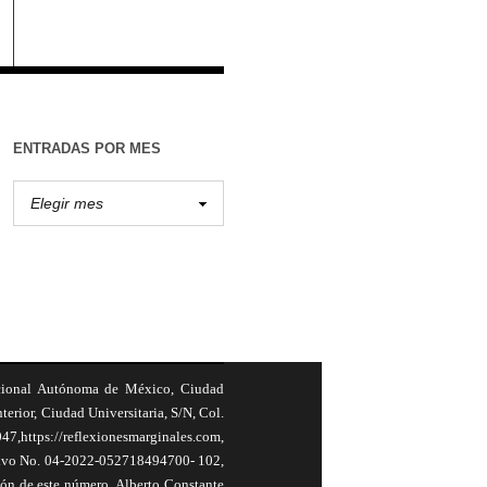
ENTRADAS POR MES
cional Autónoma de México, Ciudad
terior, Ciudad Universitaria, S/N, Col.
,https://reflexionesmarginales.com,
usivo No. 04-2022-052718494700- 102,
ión de este número, Alberto Constante