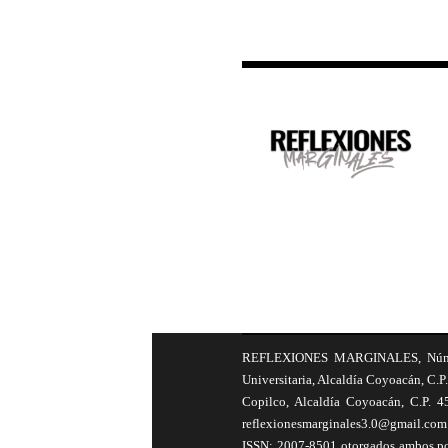
REFLEXIONES MARGINALES, Número 8
Universitaria, Alcaldía Coyoacán, C.P.
Copilco, Alcaldía Coyoacán, C.P. 4
reflexionesmarginales3.0@gmail.com 
ISSN: 2007-8501 otorgados ambos por 