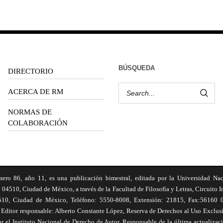
BÚSQUEDA
DIRECTORIO
ACERCA DE RM
NORMAS DE
COLABORACIÓN
6, año 11, es una publicación bimestral, editada por la Universidad Na
 04510, Ciudad de México, a través de la Facultad de Filosofía y Letras, Circuito In
510, Ciudad de México, Teléfono: 5550-8008, Extensión: 21815, Fax:56160 047
Editor responsable: Alberto Constante López, Reserva de Derechos al Uso Excl
el Instituto Nacional de Derecho de Autor. Responsable de la última actualizac