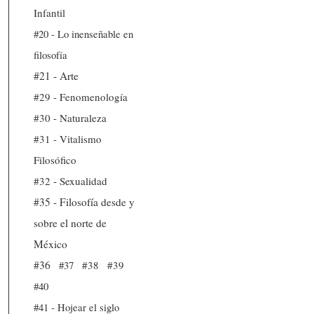
Infantil
#20 - Lo inenseñable en
filosofía
#21 - Arte
#29 - Fenomenología
#30 - Naturaleza
#31 - Vitalismo
Filosófico
#32 - Sexualidad
#35 - Filosofía desde y
sobre el norte de
México
#36
#37
#38
#39
#40
#41 - Hojear el siglo