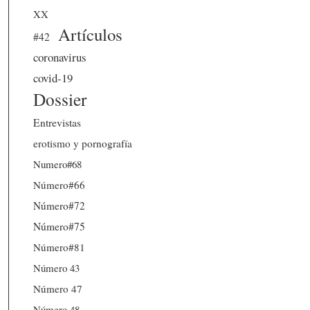
XX
Artículos
#42
coronavirus
covid-19
Dossier
Entrevistas
erotismo y pornografía
Numero#68
Número#66
Número#72
Número#75
Número#81
Número 43
Número 47
Número 48