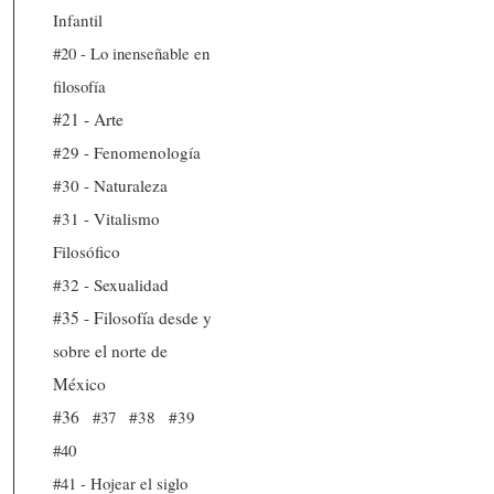
Infantil
#20 - Lo inenseñable en
filosofía
#21 - Arte
#29 - Fenomenología
#30 - Naturaleza
#31 - Vitalismo
Filosófico
#32 - Sexualidad
#35 - Filosofía desde y
sobre el norte de
México
#36
#37
#38
#39
#40
#41 - Hojear el siglo