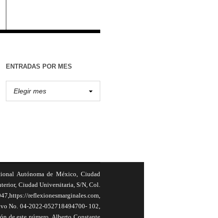
ENTRADAS POR MES
cional Autónoma de México, Ciudad
terior, Ciudad Universitaria, S/N, Col.
,https://reflexionesmarginales.com,
usivo No. 04-2022-052718494700- 102,
ión de este número, Alberto Constante