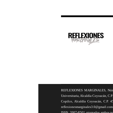
REFLEXIONES MARGINALES, Número 8
Universitaria, Alcaldía Coyoacán, C.P.
Copilco, Alcaldía Coyoacán, C.P. 4
reflexionesmarginales3.0@gmail.com 
ISSN: 2007-8501 otorgados ambos por 