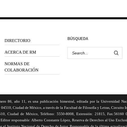
BÚSQUEDA
DIRECTORIO
ACERCA DE RM
NORMAS DE
COLABORACIÓN
6, año 11, es una publicación bimestral, editada por la Universidad Na
 04510, Ciudad de México, a través de la Facultad de Filosofía y Letras, Circuito In
510, Ciudad de México, Teléfono: 5550-8008, Extensión: 21815, Fax:56160 047
Editor responsable: Alberto Constante López, Reserva de Derechos al Uso Excl
el Instituto Nacional de Derecho de Autor. Responsable de la última actualizac