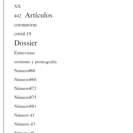
XX
Artículos
#42
coronavirus
covid-19
Dossier
Entrevistas
erotismo y pornografía
Numero#68
Número#66
Número#72
Número#75
Número#81
Número 43
Número 47
Número 48