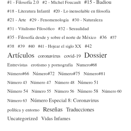
#15 - Badiou
#1 - Filosofía 2.0
#2 - Michel Foucault
#18 - Literatura Infantil
#20 - Lo inenseñable en filosofía
#21 - Arte
#29 - Fenomenología
#30 - Naturaleza
#31 - Vitalismo Filosófico
#32 - Sexualidad
#35 - Filosofía desde y sobre el norte de México
#36
#37
#38
#39
#40
#41 - Hojear el siglo XX
#42
Dossier
Artículos
coronavirus
covid-19
Entrevistas
erotismo y pornografía
Numero#68
Número#66
Número#72
Número#75
Número#81
Número 51
Número 43
Número 47
Número 48
Número 54
Número 56
Número 58
Número 60
Número 55
Número Especial 8: Coronavirus
Número 63
Reseñas
Traducciones
política y entorno
Uncategorized
Vidas Infames