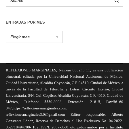
ENTRADAS POR MES
REFLEXIONES MARGINALES, Número 86, año 11, es una publicación
bimestral, editada por la Universidad Nacional Autónoma de México,
Ciudad Universitaria, Alcaldía Coyoacán, C.P. 04510, Ciudad de México, a
través de la Facultad de Filosofía y Letras, Circuito Interior, Ciudad
Universitaria, S/N, Col. Copilco, Alcaldía Coyoacán, C.P. 4510, Ciudad de
México, Teléfono: 5550-8008, Extensión: 21815, Fax:56160
047,https://reflexionesmarginales.com,
reflexionesmarginales3.0@gmail.com Editor responsable: Alberto
Constante López, Reserva de Derechos al Uso Exclusivo No. 04-2022-
052718494700- 102, ISSN: 2007-8501 otorgados ambos por el Instituto