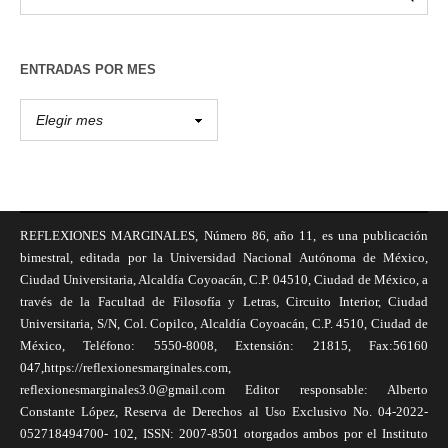
ENTRADAS POR MES
REFLEXIONES MARGINALES, Número 86, año 11, es una publicación
bimestral, editada por la Universidad Nacional Autónoma de México,
Ciudad Universitaria, Alcaldía Coyoacán, C.P. 04510, Ciudad de México, a
través de la Facultad de Filosofía y Letras, Circuito Interior, Ciudad
Universitaria, S/N, Col. Copilco, Alcaldía Coyoacán, C.P. 4510, Ciudad de
México, Teléfono: 5550-8008, Extensión: 21815, Fax:56160
047,https://reflexionesmarginales.com,
reflexionesmarginales3.0@gmail.com Editor responsable: Alberto
Constante López, Reserva de Derechos al Uso Exclusivo No. 04-2022-
052718494700- 102, ISSN: 2007-8501 otorgados ambos por el Instituto