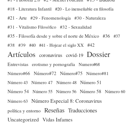
#18 - Literatura Infantil
#20 - Lo inenseñable en filosofía
#21 - Arte
#29 - Fenomenología
#30 - Naturaleza
#31 - Vitalismo Filosófico
#32 - Sexualidad
#35 - Filosofía desde y sobre el norte de México
#36
#37
#38
#39
#40
#41 - Hojear el siglo XX
#42
Dossier
Artículos
coronavirus
covid-19
Entrevistas
erotismo y pornografía
Numero#68
Número#66
Número#72
Número#75
Número#81
Número 51
Número 43
Número 47
Número 48
Número 54
Número 56
Número 58
Número 60
Número 55
Número Especial 8: Coronavirus
Número 63
Reseñas
Traducciones
política y entorno
Uncategorized
Vidas Infames